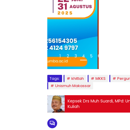
1
2
3
4
5
6
7
8
9
Tags:
khittah
MKKS
Pergur
Unismuh Makassar
Kepsek Drs Muh Suardi, MPd: Un
Kuliah