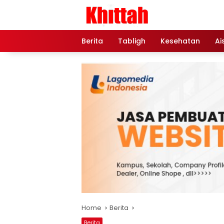
Skip
to
content
Berita
Tabligh
Kesehatan
Ai
Home
Berita
Berita