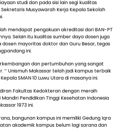
yaan studi dan pada sisi lain segi kualitas
a Sekretaris Musyawarah Kerja Kepala Sekolah
i.
lah mendapat pengakuan akreditasi dari BAN-PT
nnya. Selain itu kualitas sumber daya dosen juga
dosen mayoritas doktor dan Guru Besar, tegas
ngpandang ini.
 perkembangan dan pertumbuhan yang sangat
. ’’ Unismuh Makassar telah jadi kampus terbaik
a Kepala SMAN 10 Luwu Utara di masanya ini.
adiran Fakultas Kedokteran dengan meraih
i Mandiri Pendidikan Tinggi Kesehatan Indonesia
assar 1973 ini.
sarana, bangunan kampus ini memiliki Gedung Iqra
giatan akademik kampus belum lagi sarana dan