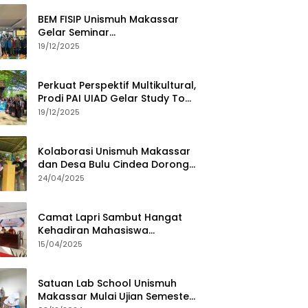
BEM FISIP Unismuh Makassar
Gelar Seminar
Keperempuanan, Bahas
19/12/2025
Tantangan Digital dan Budaya
Lokal
Perkuat Perspektif Multikultural,
Prodi PAI UIAD Gelar Study Tour
ke Kajang
19/12/2025
Kolaborasi Unismuh Makassar
dan Desa Bulu Cindea Dorong
Sentra Garam Industri
24/04/2025
Camat Lapri Sambut Hangat
Kehadiran Mahasiswa
PoltekMu
15/04/2025
Satuan Lab School Unismuh
Makassar Mulai Ujian Semester,