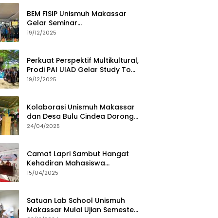
BEM FISIP Unismuh Makassar
Gelar Seminar
Keperempuanan, Bahas
19/12/2025
Tantangan Digital dan Budaya
Lokal
Perkuat Perspektif Multikultural,
Prodi PAI UIAD Gelar Study Tour
ke Kajang
19/12/2025
Kolaborasi Unismuh Makassar
dan Desa Bulu Cindea Dorong
Sentra Garam Industri
24/04/2025
Camat Lapri Sambut Hangat
Kehadiran Mahasiswa
PoltekMu
15/04/2025
Satuan Lab School Unismuh
Makassar Mulai Ujian Semester,