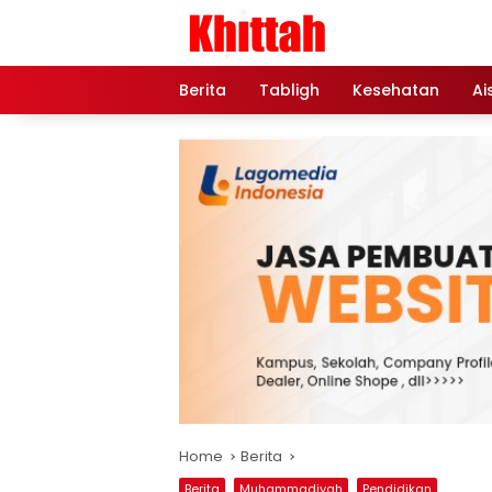
Skip
to
content
Berita
Tabligh
Kesehatan
Ai
Home
Berita
Berita
Muhammadiyah
Pendidikan