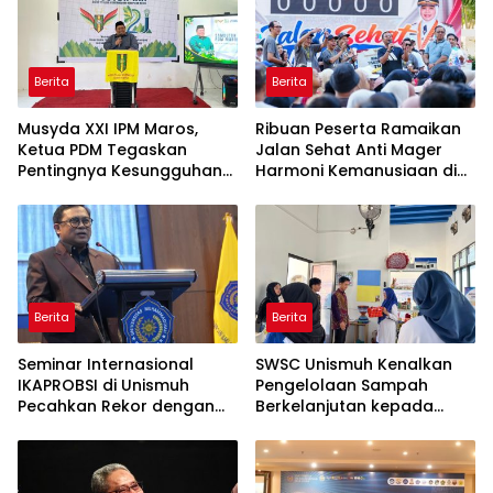
Berita
Berita
Musyda XXI IPM Maros,
Ribuan Peserta Ramaikan
Ketua PDM Tegaskan
Jalan Sehat Anti Mager
Pentingnya Kesungguhan
Harmoni Kemanusiaan di
dan Keikhlasan
Makassar
Berita
Berita
Seminar Internasional
SWSC Unismuh Kenalkan
IKAPROBSI di Unismuh
Pengelolaan Sampah
Pecahkan Rekor dengan
Berkelanjutan kepada
249 Makalah
Peserta Macca Student
Visit