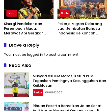
Berita
Berita
Sinergi Pendekar dan
Pekerja Migran Didorong
Perempuan Muda:
Jadi Jembatan Bahasa
Merawat Api Gerakan
Indonesia ke Kancah
Muhammadiyah
Global
Leave a Reply
You must be
logged in
to post a comment.
Read Also
Musyda XXI IPM Maros, Ketua PDM
Tegaskan Pentingnya Kesungguhan dan
Keikhlasan
Berita
08/08/2026
Ribuan Peserta Ramaikan Jalan Sehat
Anti Mager Harmoni Kemanusiaan di