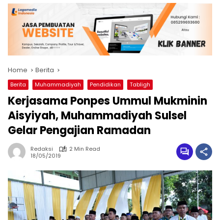
Home
Berita
Berita
Muhammadiyah
Pendidikan
Tabligh
Kerjasama Ponpes Ummul Mukminin
Aisyiyah, Muhammadiyah Sulsel
Gelar Pengajian Ramadan
Redaksi
2 Min Read
18/05/2019