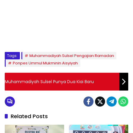
1
2
3
4
5
6
7
8
9
Tags:
Muhammadiyah Sulsel Pengajian Ramadan
Ponpes Ummul Mukminin Aisyiyah
Muhammadiyah Sulsel Punya Dua Kiai Baru
Related Posts