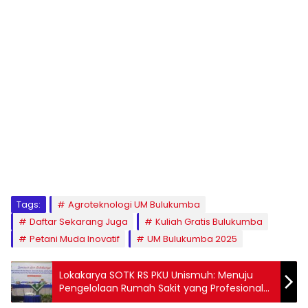
1
2
3
4
5
6
7
8
9
Tags:
Agroteknologi UM Bulukumba
Daftar Sekarang Juga
Kuliah Gratis Bulukumba
Petani Muda Inovatif
UM Bulukumba 2025
Lokakarya SOTK RS PKU Unismuh: Menuju
Pengelolaan Rumah Sakit yang Profesional
dan Transparan