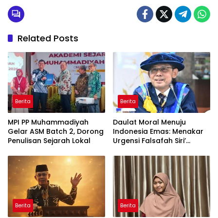
Related Posts
Berita
Berita
MPI PP Muhammadiyah
Daulat Moral Menuju
Gelar ASM Batch 2, Dorong
Indonesia Emas: Menakar
Penulisan Sejarah Lokal
Urgensi Falsafah Siri’
naPacce di Tengah
Ancaman Kleptokrasi
Berita
Berita