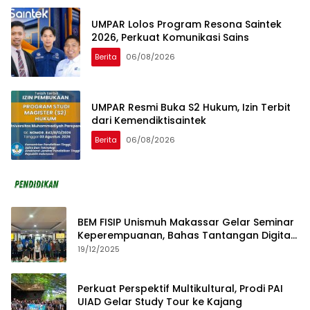
UMPAR Lolos Program Resona Saintek
2026, Perkuat Komunikasi Sains
Berita
06/08/2026
UMPAR Resmi Buka S2 Hukum, Izin Terbit
dari Kemendiktisaintek
Berita
06/08/2026
BEM FISIP Unismuh Makassar Gelar Seminar
Keperempuanan, Bahas Tantangan Digital
dan Budaya Lokal
19/12/2025
Perkuat Perspektif Multikultural, Prodi PAI
UIAD Gelar Study Tour ke Kajang