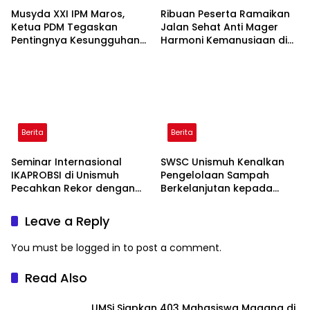
Musyda XXI IPM Maros,
Ribuan Peserta Ramaikan
Ketua PDM Tegaskan
Jalan Sehat Anti Mager
Pentingnya Kesungguhan
Harmoni Kemanusiaan di
dan Keikhlasan
Makassar
Berita
Berita
Seminar Internasional
SWSC Unismuh Kenalkan
IKAPROBSI di Unismuh
Pengelolaan Sampah
Pecahkan Rekor dengan
Berkelanjutan kepada
249 Makalah
Peserta Macca Student
Visit
Leave a Reply
You must be
logged in
to post a comment.
Read Also
UMSi Siapkan 403 Mahasiswa Magang di