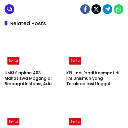
Related Posts
Berita
Berita
UMSi Siapkan 403
KPI Jadi Prodi Keempat di
Mahasiswa Magang di
FAI Unismuh yang
Berbagai Instansi, Ada
Terakreditasi Unggul
Program Internasional ke
Taiwan
Berita
Berita