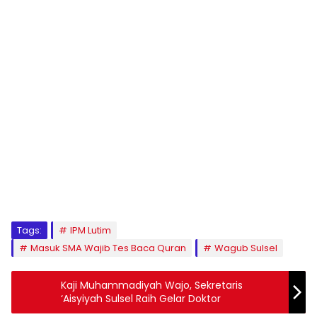
1
2
3
4
5
6
7
8
9
Tags:
IPM Lutim
Masuk SMA Wajib Tes Baca Quran
Wagub Sulsel
Kaji Muhammadiyah Wajo, Sekretaris
‘Aisyiyah Sulsel Raih Gelar Doktor