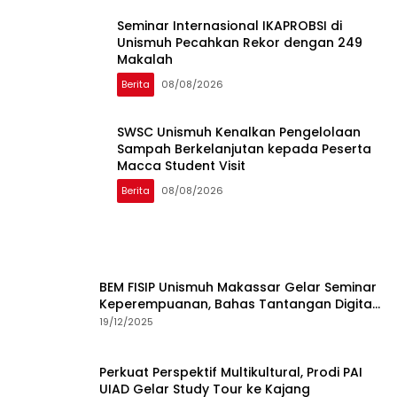
Seminar Internasional IKAPROBSI di
Unismuh Pecahkan Rekor dengan 249
Makalah
Berita
08/08/2026
SWSC Unismuh Kenalkan Pengelolaan
Sampah Berkelanjutan kepada Peserta
Macca Student Visit
Berita
08/08/2026
BEM FISIP Unismuh Makassar Gelar Seminar
Keperempuanan, Bahas Tantangan Digital
dan Budaya Lokal
19/12/2025
Perkuat Perspektif Multikultural, Prodi PAI
UIAD Gelar Study Tour ke Kajang