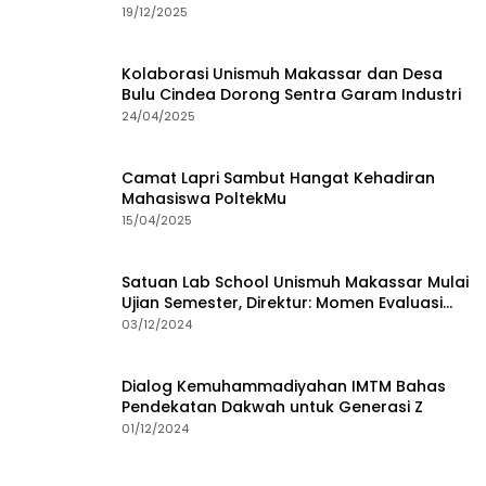
19/12/2025
Kolaborasi Unismuh Makassar dan Desa
Bulu Cindea Dorong Sentra Garam Industri
24/04/2025
Camat Lapri Sambut Hangat Kehadiran
Mahasiswa PoltekMu
15/04/2025
Satuan Lab School Unismuh Makassar Mulai
Ujian Semester, Direktur: Momen Evaluasi
Proses Pembelajaran
03/12/2024
Dialog Kemuhammadiyahan IMTM Bahas
Pendekatan Dakwah untuk Generasi Z
01/12/2024