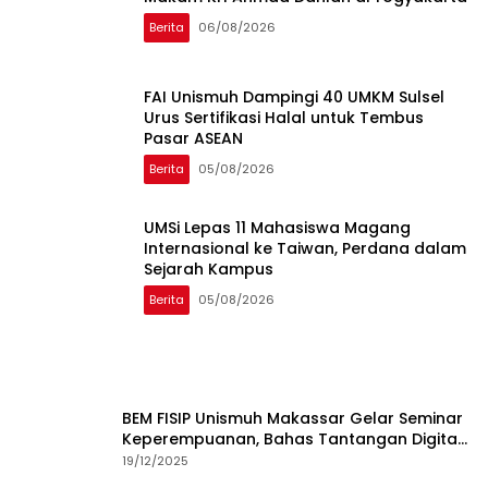
Berita
06/08/2026
FAI Unismuh Dampingi 40 UMKM Sulsel
Urus Sertifikasi Halal untuk Tembus
Pasar ASEAN
Berita
05/08/2026
UMSi Lepas 11 Mahasiswa Magang
Internasional ke Taiwan, Perdana dalam
Sejarah Kampus
Berita
05/08/2026
BEM FISIP Unismuh Makassar Gelar Seminar
Keperempuanan, Bahas Tantangan Digital
dan Budaya Lokal
19/12/2025