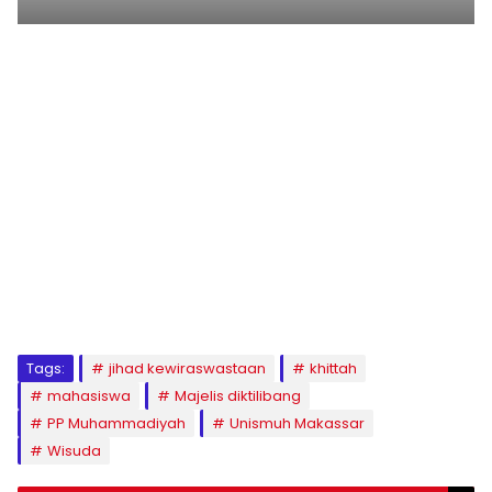
1
2
3
4
5
6
7
8
9
Tags:
jihad kewiraswastaan
khittah
mahasiswa
Majelis diktilibang
PP Muhammadiyah
Unismuh Makassar
Wisuda