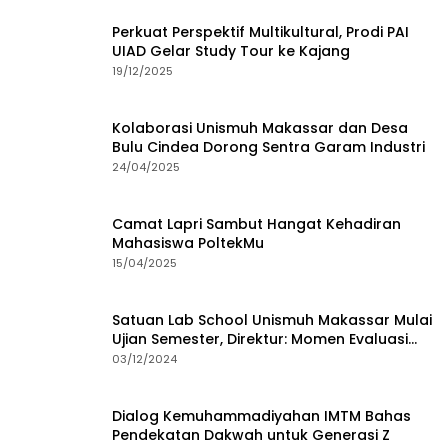
Perkuat Perspektif Multikultural, Prodi PAI
UIAD Gelar Study Tour ke Kajang
19/12/2025
Kolaborasi Unismuh Makassar dan Desa
Bulu Cindea Dorong Sentra Garam Industri
24/04/2025
Camat Lapri Sambut Hangat Kehadiran
Mahasiswa PoltekMu
15/04/2025
Satuan Lab School Unismuh Makassar Mulai
Ujian Semester, Direktur: Momen Evaluasi
Proses Pembelajaran
03/12/2024
Dialog Kemuhammadiyahan IMTM Bahas
Pendekatan Dakwah untuk Generasi Z