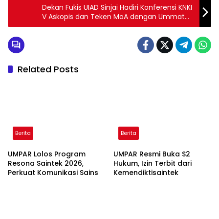
Dekan Fukis UIAD Sinjai Hadiri Konferensi KNKI
V Askopis dan Teken MoA dengan Ummat
dan KPI UIN Samarinda
Related Posts
Berita
Berita
UMPAR Lolos Program
UMPAR Resmi Buka S2
Resona Saintek 2026,
Hukum, Izin Terbit dari
Perkuat Komunikasi Sains
Kemendiktisaintek