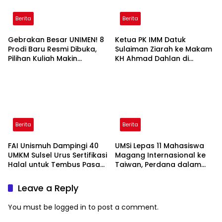
Berita
Berita
Gebrakan Besar UNIMEN! 8
Ketua PK IMM Datuk
Prodi Baru Resmi Dibuka,
Sulaiman Ziarah ke Makam
Pilihan Kuliah Makin
KH Ahmad Dahlan di
Lengkap
Yogyakarta
Berita
Berita
FAI Unismuh Dampingi 40
UMSi Lepas 11 Mahasiswa
UMKM Sulsel Urus Sertifikasi
Magang Internasional ke
Halal untuk Tembus Pasar
Taiwan, Perdana dalam
ASEAN
Sejarah Kampus
Leave a Reply
You must be
logged in
to post a comment.