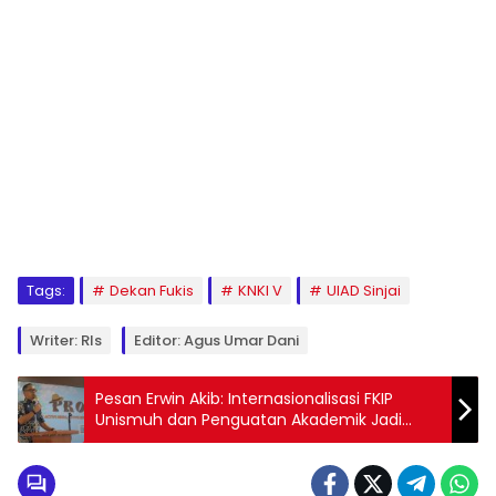
1
2
3
4
5
6
7
8
9
Tags:
Dekan Fukis
KNKI V
UIAD Sinjai
Writer: Rls
Editor: Agus Umar Dani
Pesan Erwin Akib: Internasionalisasi FKIP
Unismuh dan Penguatan Akademik Jadi
Prioritas Dekan Penerus