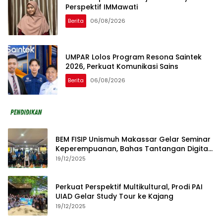
Perspektif IMMawati
Berita
06/08/2026
UMPAR Lolos Program Resona Saintek
2026, Perkuat Komunikasi Sains
Berita
06/08/2026
BEM FISIP Unismuh Makassar Gelar Seminar
Keperempuanan, Bahas Tantangan Digital
dan Budaya Lokal
19/12/2025
Perkuat Perspektif Multikultural, Prodi PAI
UIAD Gelar Study Tour ke Kajang
19/12/2025