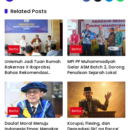
Related Posts
Berita
Berita
Unismuh Jadi Tuan Rumah
MPI PP Muhammadiyah
Rakernas X Ikaprobsi,
Gelar ASM Batch 2, Dorong
Bahas Rekomendasi
Penulisan Sejarah Lokal
Penguatan Bahasa
Indonesia di Tingkat
Global
Berita
Berita
Daulat Moral Menuju
Korupsi, Flexing, dan
Indonesia Emas: Menakar
Degradasi Siri’ na Pacce’