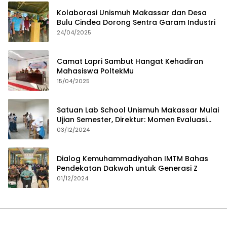
Kolaborasi Unismuh Makassar dan Desa
Bulu Cindea Dorong Sentra Garam Industri
24/04/2025
Camat Lapri Sambut Hangat Kehadiran
Mahasiswa PoltekMu
15/04/2025
Satuan Lab School Unismuh Makassar Mulai
Ujian Semester, Direktur: Momen Evaluasi
Proses Pembelajaran
03/12/2024
Dialog Kemuhammadiyahan IMTM Bahas
Pendekatan Dakwah untuk Generasi Z
01/12/2024