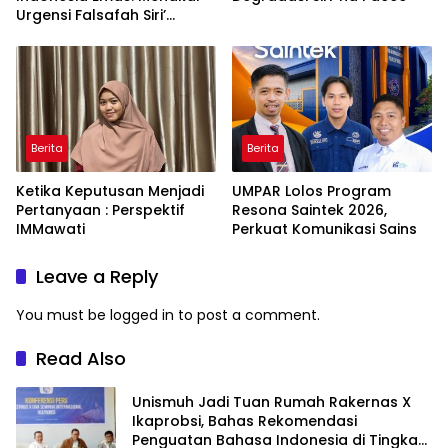
Urgensi Falsafah Siri’
naPacce di Tengah
Ancaman Kleptokrasi
Berita
Berita
Ketika Keputusan Menjadi
UMPAR Lolos Program
Pertanyaan : Perspektif
Resona Saintek 2026,
IMMawati
Perkuat Komunikasi Sains
Leave a Reply
You must be
logged in
to post a comment.
Read Also
Unismuh Jadi Tuan Rumah Rakernas X
Ikaprobsi, Bahas Rekomendasi
Penguatan Bahasa Indonesia di Tingkat