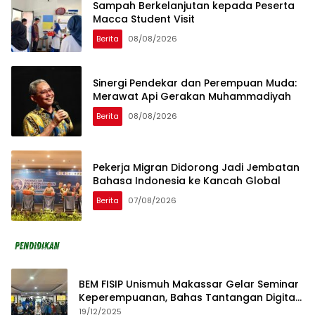
Sampah Berkelanjutan kepada Peserta
Macca Student Visit
Berita
08/08/2026
Sinergi Pendekar dan Perempuan Muda:
Merawat Api Gerakan Muhammadiyah
Berita
08/08/2026
Pekerja Migran Didorong Jadi Jembatan
Bahasa Indonesia ke Kancah Global
Berita
07/08/2026
BEM FISIP Unismuh Makassar Gelar Seminar
Keperempuanan, Bahas Tantangan Digital
dan Budaya Lokal
19/12/2025