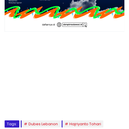
1
2
3
4
5
6
7
8
9
Tags:
Dubes Lebanon
Hajriyanto Tohari