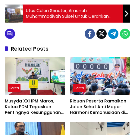
Utus Calon Senator, Amanah
Muhammadiyah Sulsel untuk Cerahkan
Bangsa
Related Posts
Berita
Berita
Musyda XXI IPM Maros,
Ribuan Peserta Ramaikan
Ketua PDM Tegaskan
Jalan Sehat Anti Mager
Pentingnya Kesungguhan
Harmoni Kemanusiaan di
dan Keikhlasan
Makassar