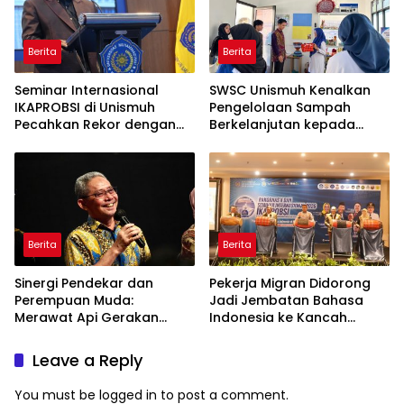
Berita
Berita
Seminar Internasional
SWSC Unismuh Kenalkan
IKAPROBSI di Unismuh
Pengelolaan Sampah
Pecahkan Rekor dengan
Berkelanjutan kepada
249 Makalah
Peserta Macca Student
Visit
Berita
Berita
Sinergi Pendekar dan
Pekerja Migran Didorong
Perempuan Muda:
Jadi Jembatan Bahasa
Merawat Api Gerakan
Indonesia ke Kancah
Muhammadiyah
Global
Leave a Reply
You must be
logged in
to post a comment.