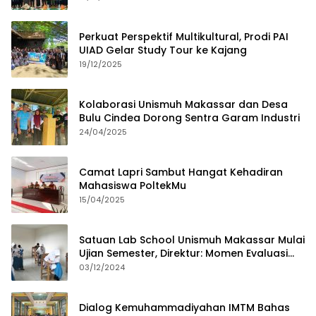
Perkuat Perspektif Multikultural, Prodi PAI
UIAD Gelar Study Tour ke Kajang
19/12/2025
Kolaborasi Unismuh Makassar dan Desa
Bulu Cindea Dorong Sentra Garam Industri
24/04/2025
Camat Lapri Sambut Hangat Kehadiran
Mahasiswa PoltekMu
15/04/2025
Satuan Lab School Unismuh Makassar Mulai
Ujian Semester, Direktur: Momen Evaluasi
Proses Pembelajaran
03/12/2024
Dialog Kemuhammadiyahan IMTM Bahas