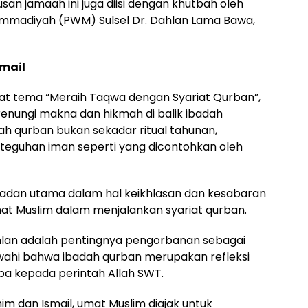
usan jamaah ini juga diisi dengan khutbah oleh
mmadiyah (PWM) Sulsel Dr. Dahlan Lama Bawa,
smail
 tema “Meraih Taqwa dengan Syariat Qurban”,
nungi makna dan hikmah di balik ibadah
h qurban bukan sekadar ritual tahunan,
teguhan iman seperti yang dicontohkan oleh
eladan utama dalam hal keikhlasan dan kesabaran
umat Muslim dalam menjalankan syariat qurban.
lan adalah pentingnya pengorbanan sebagai
wahi bahwa ibadah qurban merupakan refleksi
ba kepada perintah Allah SWT.
m dan Ismail, umat Muslim diajak untuk