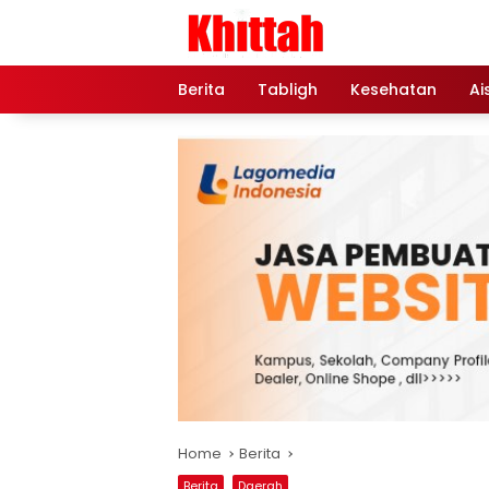
Skip
to
content
Berita
Tabligh
Kesehatan
Ai
Home
Berita
Berita
Daerah