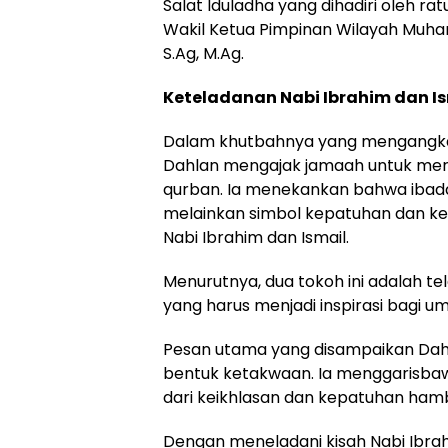
Salat Iduladha yang dihadiri oleh rat
Wakil Ketua Pimpinan Wilayah Muha
S.Ag, M.Ag.
Keteladanan Nabi Ibrahim dan I
Dalam khutbahnya yang mengangkat
Dahlan mengajak jamaah untuk mere
qurban. Ia menekankan bahwa ibada
melainkan simbol kepatuhan dan ke
Nabi Ibrahim dan Ismail.
Menurutnya, dua tokoh ini adalah t
yang harus menjadi inspirasi bagi 
Pesan utama yang disampaikan Dah
bentuk ketakwaan. Ia menggarisba
dari keikhlasan dan kepatuhan ham
Dengan meneladani kisah Nabi Ibrahi