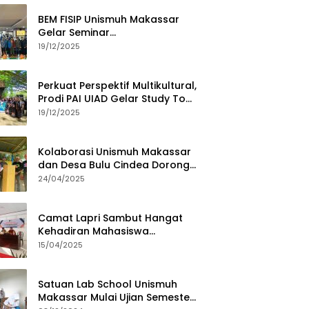
BEM FISIP Unismuh Makassar
Gelar Seminar
Keperempuanan, Bahas
19/12/2025
Tantangan Digital dan Budaya
Lokal
Perkuat Perspektif Multikultural,
Prodi PAI UIAD Gelar Study Tour
ke Kajang
19/12/2025
Kolaborasi Unismuh Makassar
dan Desa Bulu Cindea Dorong
Sentra Garam Industri
24/04/2025
Camat Lapri Sambut Hangat
Kehadiran Mahasiswa
PoltekMu
15/04/2025
Satuan Lab School Unismuh
Makassar Mulai Ujian Semester,