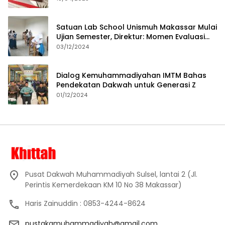
Satuan Lab School Unismuh Makassar Mulai
Ujian Semester, Direktur: Momen Evaluasi
Proses Pembelajaran
03/12/2024
Dialog Kemuhammadiyahan IMTM Bahas
Pendekatan Dakwah untuk Generasi Z
01/12/2024
Pusat Dakwah Muhammadiyah Sulsel, lantai 2 (Jl.
Perintis Kemerdekaan KM 10 No 38 Makassar)
Haris Zainuddin : 0853-4244-8624
pustakamuhammadiyah@gmail.com