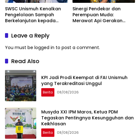
SWSC Unismuh Kenalkan
Sinergi Pendekar dan
Pengelolaan Sampah
Perempuan Muda:
Berkelanjutan kepada
Merawat Api Gerakan
Peserta Macca Student
Muhammadiyah
Visit
Leave a Reply
You must be
logged in
to post a comment.
Read Also
KPI Jadi Prodi Keempat di FAI Unismuh
yang Terakreditasi Unggul
Berita
08/08/2026
Musyda XXI IPM Maros, Ketua PDM
Tegaskan Pentingnya Kesungguhan dan
Keikhlasan
Berita
08/08/2026