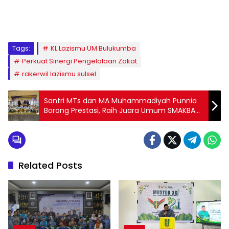
1
2
3
4
5
6
7
8
9
Tags:
KL Lazismu UM Bulukumba
Perkuat Sinergi Pengelolaan Zakat
rakerwil lazismu sulsel
Santri MTs dan MA Muhammadiyah Punnia
Borong Prestasi, Raih Juara Umum SMAKBAR
Nursing Competition #2
Related Posts