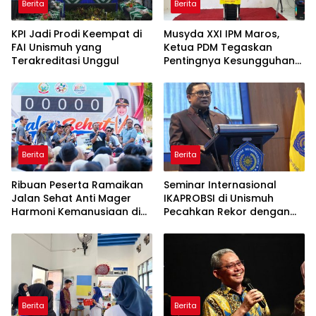
Berita
Berita
KPI Jadi Prodi Keempat di
Musyda XXI IPM Maros,
FAI Unismuh yang
Ketua PDM Tegaskan
Terakreditasi Unggul
Pentingnya Kesungguhan
dan Keikhlasan
Berita
Berita
Ribuan Peserta Ramaikan
Seminar Internasional
Jalan Sehat Anti Mager
IKAPROBSI di Unismuh
Harmoni Kemanusiaan di
Pecahkan Rekor dengan
Makassar
249 Makalah
Berita
Berita