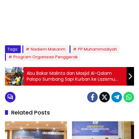
1
2
3
4
5
6
7
8
9
Tags:
Nadiem Makarim
PP Muhammadiyah
Program Organisasi Penggerak
Abu Bakar Malinta dan Masjid Al-Qalam
Palopo Sumbang Sapi Kurban ke Lazismu
Lutra
Related Posts