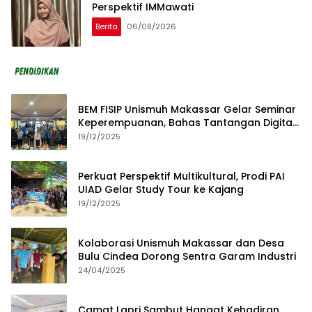
Perspektif IMMawati
Berita
06/08/2026
BEM FISIP Unismuh Makassar Gelar Seminar
Keperempuanan, Bahas Tantangan Digital
dan Budaya Lokal
19/12/2025
Perkuat Perspektif Multikultural, Prodi PAI
UIAD Gelar Study Tour ke Kajang
19/12/2025
Kolaborasi Unismuh Makassar dan Desa
Bulu Cindea Dorong Sentra Garam Industri
24/04/2025
Camat Lapri Sambut Hangat Kehadiran