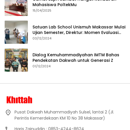
Mahasiswa PoltekMu
15/04/2025
Satuan Lab School Unismuh Makassar Mulai
Ujian Semester, Direktur: Momen Evaluasi
Proses Pembelajaran
03/12/2024
Dialog Kemuhammadiyahan IMTM Bahas
Pendekatan Dakwah untuk Generasi Z
01/12/2024
Pusat Dakwah Muhammadiyah Sulsel, lantai 2 (Jl.
Perintis Kemerdekaan KM 10 No 38 Makassar)
Haris Zainuddin : 0853-4244-8624