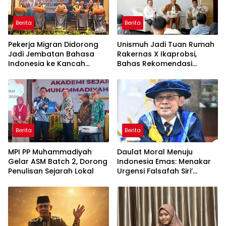
Berita
Berita
Pekerja Migran Didorong
Unismuh Jadi Tuan Rumah
Jadi Jembatan Bahasa
Rakernas X Ikaprobsi,
Indonesia ke Kancah
Bahas Rekomendasi
Global
Penguatan Bahasa
Indonesia di Tingkat
Global
Berita
Berita
MPI PP Muhammadiyah
Daulat Moral Menuju
Gelar ASM Batch 2, Dorong
Indonesia Emas: Menakar
Penulisan Sejarah Lokal
Urgensi Falsafah Siri’
naPacce di Tengah
Ancaman Kleptokrasi