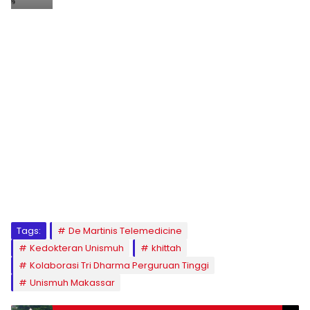
1
2
3
4
5
6
7
8
9
Tags:
De Martinis Telemedicine
Kedokteran Unismuh
khittah
Kolaborasi Tri Dharma Perguruan Tinggi
Unismuh Makassar