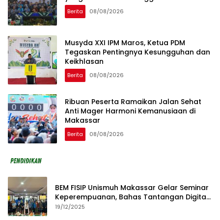
Berita
08/08/2026
Musyda XXI IPM Maros, Ketua PDM
Tegaskan Pentingnya Kesungguhan dan
Keikhlasan
Berita
08/08/2026
Ribuan Peserta Ramaikan Jalan Sehat
Anti Mager Harmoni Kemanusiaan di
Makassar
Berita
08/08/2026
BEM FISIP Unismuh Makassar Gelar Seminar
Keperempuanan, Bahas Tantangan Digital
dan Budaya Lokal
19/12/2025