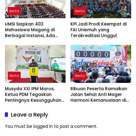
Berita
Berita
UMSi Siapkan 403
KPI Jadi Prodi Keempat di
Mahasiswa Magang di
FAI Unismuh yang
Berbagai Instansi, Ada
Terakreditasi Unggul
Program Internasional ke
Taiwan
Berita
Berita
Musyda XXI IPM Maros,
Ribuan Peserta Ramaikan
Ketua PDM Tegaskan
Jalan Sehat Anti Mager
Pentingnya Kesungguhan
Harmoni Kemanusiaan di
dan Keikhlasan
Makassar
Leave a Reply
You must be
logged in
to post a comment.