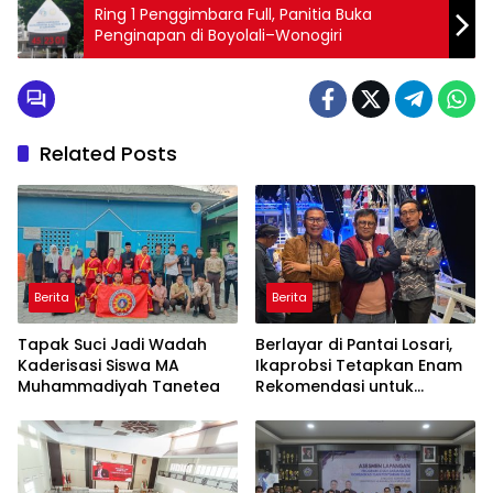
Ring 1 Penggimbara Full, Panitia Buka
Penginapan di Boyolali–Wonogiri
Related Posts
Berita
Berita
Tapak Suci Jadi Wadah
Berlayar di Pantai Losari,
Kaderisasi Siswa MA
Ikaprobsi Tetapkan Enam
Muhammadiyah Tanetea
Rekomendasi untuk
Bahasa Indonesia