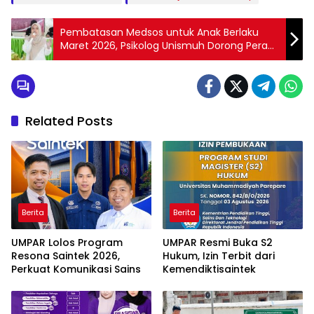
Pembatasan Medsos untuk Anak Berlaku
Maret 2026, Psikolog Unismuh Dorong Peran
Orang Tua dan Sekolah
Related Posts
Berita
Berita
UMPAR Lolos Program
UMPAR Resmi Buka S2
Resona Saintek 2026,
Hukum, Izin Terbit dari
Perkuat Komunikasi Sains
Kemendiktisaintek