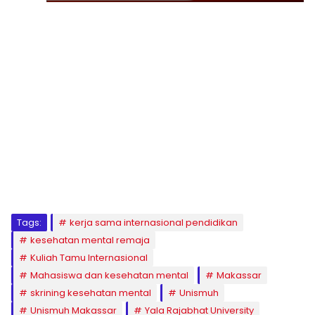
1
2
3
4
5
6
7
8
9
Tags:
kerja sama internasional pendidikan
kesehatan mental remaja
Kuliah Tamu Internasional
Mahasiswa dan kesehatan mental
Makassar
skrining kesehatan mental
Unismuh
Unismuh Makassar
Yala Rajabhat University