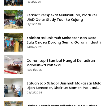
dan Budaya Lokal
19/12/2025
Perkuat Perspektif Multikultural, Prodi PAI
UIAD Gelar Study Tour ke Kajang
19/12/2025
Kolaborasi Unismuh Makassar dan Desa
Bulu Cindea Dorong Sentra Garam Industri
24/04/2025
Camat Lapri Sambut Hangat Kehadiran
Mahasiswa PoltekMu
15/04/2025
Satuan Lab School Unismuh Makassar Mulai
Ujian Semester, Direktur: Momen Evaluasi
Proses Pembelajaran
03/12/2024
Dialog Kemuhammadiyahan IMTM Bahas