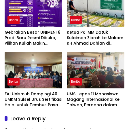
Berita
Berita
Gebrakan Besar UNIMEN! 8
Ketua PK IMM Datuk
Prodi Baru Resmi Dibuka,
Sulaiman Ziarah ke Makam
Pilihan Kuliah Makin
KH Ahmad Dahlan di
Lengkap
Yogyakarta
Berita
Berita
FAI Unismuh Dampingi 40
UMSi Lepas 11 Mahasiswa
UMKM Sulsel Urus Sertifikasi
Magang Internasional ke
Halal untuk Tembus Pasar
Taiwan, Perdana dalam
ASEAN
Sejarah Kampus
Leave a Reply