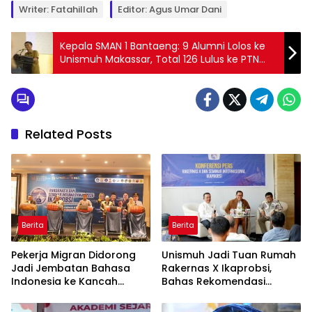
Writer: Fatahillah
Editor: Agus Umar Dani
Kepala SMAN 1 Bantaeng: 9 Alumni Lolos ke
Unismuh Makassar, Total 126 Lulus ke PTN
dan PTS
Related Posts
Berita
Berita
Pekerja Migran Didorong
Unismuh Jadi Tuan Rumah
Jadi Jembatan Bahasa
Rakernas X Ikaprobsi,
Indonesia ke Kancah
Bahas Rekomendasi
Global
Penguatan Bahasa
Indonesia di Tingkat