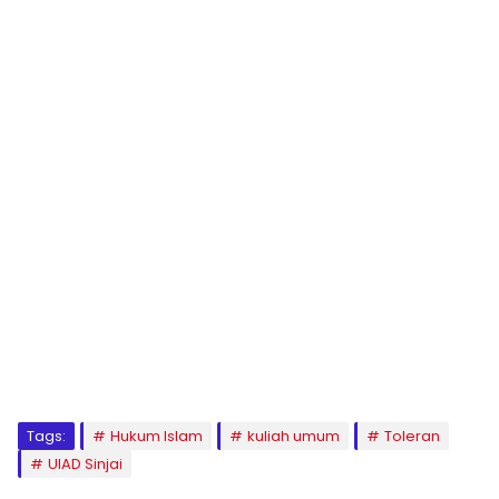
Klik Banner PMB UM
1
2
3
4
5
6
7
8
9
Tags:
Hukum Islam
kuliah umum
Toleran
UIAD Sinjai