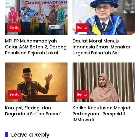
Global
Berita
Berita
MPI PP Muhammadiyah
Daulat Moral Menuju
Gelar ASM Batch 2, Dorong
Indonesia Emas: Menakar
Penulisan Sejarah Lokal
Urgensi Falsafah Siri’
naPacce di Tengah
Ancaman Kleptokrasi
Berita
Berita
Korupsi, Flexing, dan
Ketika Keputusan Menjadi
Degradasi Siri’ na Pacce’
Pertanyaan : Perspektif
IMMawati
Leave a Reply