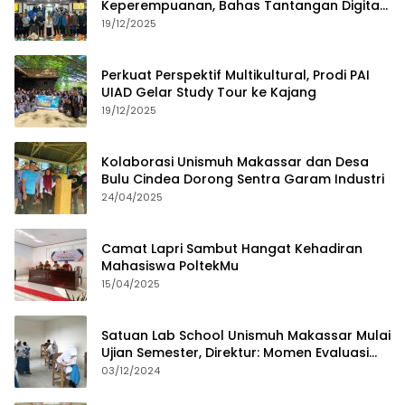
Keperempuanan, Bahas Tantangan Digital
dan Budaya Lokal
19/12/2025
Perkuat Perspektif Multikultural, Prodi PAI
UIAD Gelar Study Tour ke Kajang
19/12/2025
Kolaborasi Unismuh Makassar dan Desa
Bulu Cindea Dorong Sentra Garam Industri
24/04/2025
Camat Lapri Sambut Hangat Kehadiran
Mahasiswa PoltekMu
15/04/2025
Satuan Lab School Unismuh Makassar Mulai
Ujian Semester, Direktur: Momen Evaluasi
Proses Pembelajaran
03/12/2024