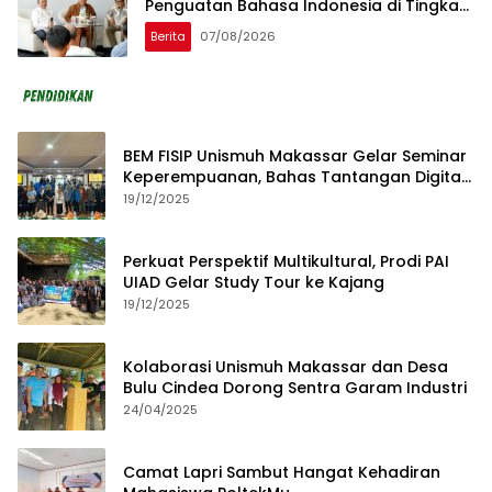
Penguatan Bahasa Indonesia di Tingkat
Global
Berita
07/08/2026
BEM FISIP Unismuh Makassar Gelar Seminar
Keperempuanan, Bahas Tantangan Digital
dan Budaya Lokal
19/12/2025
Perkuat Perspektif Multikultural, Prodi PAI
UIAD Gelar Study Tour ke Kajang
19/12/2025
Kolaborasi Unismuh Makassar dan Desa
Bulu Cindea Dorong Sentra Garam Industri
24/04/2025
Camat Lapri Sambut Hangat Kehadiran