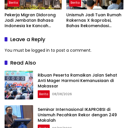
Berita
Berita
Pekerja Migran Didorong
Unismuh Jadi Tuan Rumah
Jadi Jembatan Bahasa
Rakernas X Ikaprobsi,
Indonesia ke Kancah
Bahas Rekomendasi
Global
Penguatan Bahasa
Indonesia di Tingkat
Leave a Reply
Global
You must be
logged in
to post a comment.
Read Also
Ribuan Peserta Ramaikan Jalan Sehat
Anti Mager Harmoni Kemanusiaan di
Makassar
Berita
08/08/2026
Seminar Internasional IKAPROBSI di
Unismuh Pecahkan Rekor dengan 249
Makalah