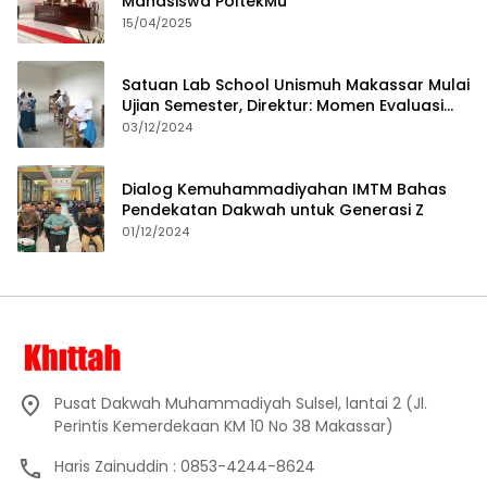
Mahasiswa PoltekMu
15/04/2025
Satuan Lab School Unismuh Makassar Mulai
Ujian Semester, Direktur: Momen Evaluasi
Proses Pembelajaran
03/12/2024
Dialog Kemuhammadiyahan IMTM Bahas
Pendekatan Dakwah untuk Generasi Z
01/12/2024
Pusat Dakwah Muhammadiyah Sulsel, lantai 2 (Jl.
Perintis Kemerdekaan KM 10 No 38 Makassar)
Haris Zainuddin : 0853-4244-8624