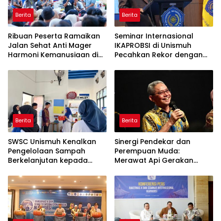
Berita
Berita
Ribuan Peserta Ramaikan
Seminar Internasional
Jalan Sehat Anti Mager
IKAPROBSI di Unismuh
Harmoni Kemanusiaan di
Pecahkan Rekor dengan
Makassar
249 Makalah
Berita
Berita
SWSC Unismuh Kenalkan
Sinergi Pendekar dan
Pengelolaan Sampah
Perempuan Muda:
Berkelanjutan kepada
Merawat Api Gerakan
Peserta Macca Student
Muhammadiyah
Visit