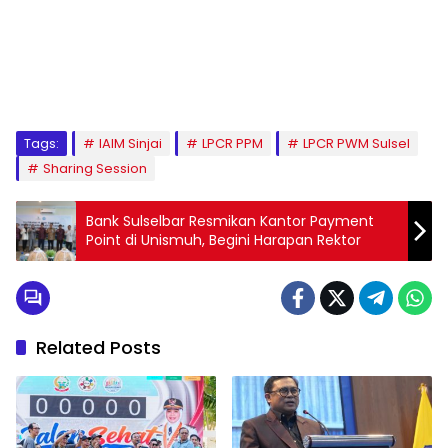
1
2
3
4
5
6
7
8
9
Tags:
IAIM Sinjai
LPCR PPM
LPCR PWM Sulsel
Sharing Session
Bank Sulselbar Resmikan Kantor Payment
Point di Unismuh, Begini Harapan Rektor
Related Posts