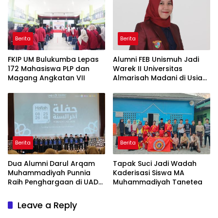
Berita
Berita
FKIP UM Bulukumba Lepas
Alumni FEB Unismuh Jadi
172 Mahasiswa PLP dan
Warek II Universitas
Magang Angkatan VII
Almarisah Madani di Usia
29 Tahun
Berita
Berita
Dua Alumni Darul Arqam
Tapak Suci Jadi Wadah
Muhammadiyah Punnia
Kaderisasi Siswa MA
Raih Penghargaan di UAD
Muhammadiyah Tanetea
Yogyakarta
Leave a Reply