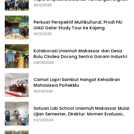
dan Budaya Lokal
19/12/2025
Perkuat Perspektif Multikultural, Prodi PAI
UIAD Gelar Study Tour ke Kajang
19/12/2025
Kolaborasi Unismuh Makassar dan Desa
Bulu Cindea Dorong Sentra Garam Industri
24/04/2025
Camat Lapri Sambut Hangat Kehadiran
Mahasiswa PoltekMu
15/04/2025
Satuan Lab School Unismuh Makassar Mulai
Ujian Semester, Direktur: Momen Evaluasi
Proses Pembelajaran
03/12/2024