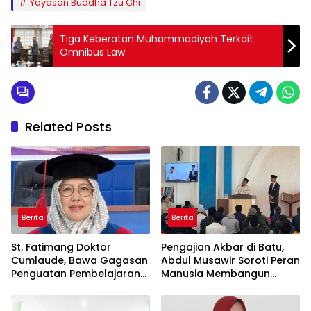
Yayasan Buddha Tzu Chi
Tiga Keberatan Muhammadiyah Terkait
Omnibus Law
Related Posts
Berita
Berita
St. Fatimang Doktor
Pengajian Akbar di Batu,
Cumlaude, Bawa Gagasan
Abdul Musawir Soroti Peran
Penguatan Pembelajaran
Manusia Membangun
Elektromedis ke Pendidikan
Peradaban
Vokasi