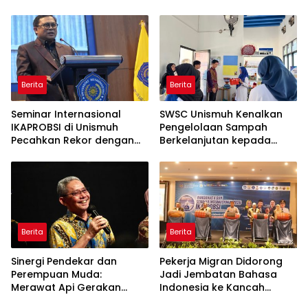
dan Keikhlasan
Makassar
Berita
Berita
Seminar Internasional
SWSC Unismuh Kenalkan
IKAPROBSI di Unismuh
Pengelolaan Sampah
Pecahkan Rekor dengan
Berkelanjutan kepada
249 Makalah
Peserta Macca Student
Visit
Berita
Berita
Sinergi Pendekar dan
Pekerja Migran Didorong
Perempuan Muda:
Jadi Jembatan Bahasa
Merawat Api Gerakan
Indonesia ke Kancah
Muhammadiyah
Global