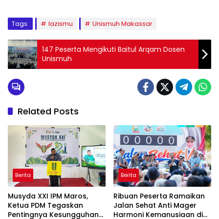
Tags:
lazismu
Unismuh Makassar
147 Peserta Mengikuti Baitul Arqam Dosen
Unismuh
Related Posts
Berita
Berita
Musyda XXI IPM Maros,
Ribuan Peserta Ramaikan
Ketua PDM Tegaskan
Jalan Sehat Anti Mager
Pentingnya Kesungguhan
Harmoni Kemanusiaan di