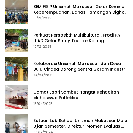
BEM FISIP Unismuh Makassar Gelar Seminar
Keperempuanan, Bahas Tantangan Digital
dan Budaya Lokal
19/12/2025
Perkuat Perspektif Multikultural, Prodi PAI
UIAD Gelar Study Tour ke Kajang
19/12/2025
Kolaborasi Unismuh Makassar dan Desa
Bulu Cindea Dorong Sentra Garam Industri
24/04/2025
Camat Lapri Sambut Hangat Kehadiran
Mahasiswa PoltekMu
15/04/2025
Satuan Lab School Unismuh Makassar Mulai
Ujian Semester, Direktur: Momen Evaluasi
Proses Pembelajaran
03/12/2024