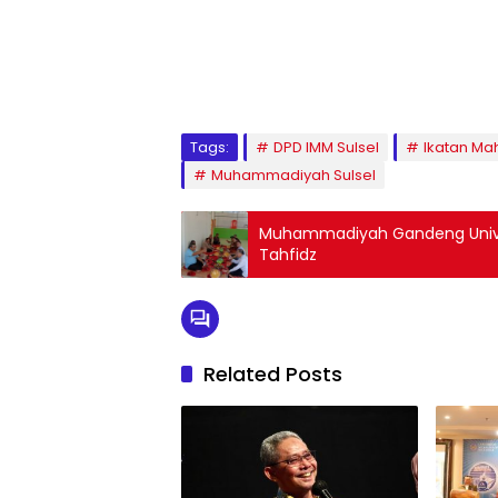
1
2
3
4
5
6
7
8
9
Tags:
DPD IMM Sulsel
Ikatan M
Muhammadiyah Sulsel
Muhammadiyah Gandeng Unive
Tahfidz
Related Posts