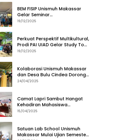
BEM FISIP Unismuh Makassar
Gelar Seminar
Keperempuanan, Bahas
19/12/2025
Tantangan Digital dan Budaya
Lokal
Perkuat Perspektif Multikultural,
Prodi PAI UIAD Gelar Study Tour
ke Kajang
19/12/2025
Kolaborasi Unismuh Makassar
dan Desa Bulu Cindea Dorong
Sentra Garam Industri
24/04/2025
Camat Lapri Sambut Hangat
Kehadiran Mahasiswa
PoltekMu
15/04/2025
Satuan Lab School Unismuh
Makassar Mulai Ujian Semester,