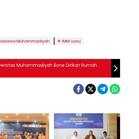
ahasiswa Muhammadiyah
IMM Luwu
rsitas Muhammadiyah Bone Dirikan Rumah