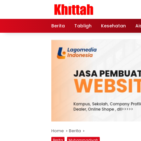
Skip
to
content
Berita
Tabligh
Kesehatan
Ai
Home
Berita
Berita
Muhammadiyah