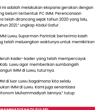
li ini adalah melakukan ekspansi gerakan dengan
ng belum terbentuk PC IMM. Perencanaan
telah dirancang sejak tahun 2020 yang lalu,
hun 2021,” ungkap Abdul Gafur.
IMM Luwu, Suparman Parintak berterima kasih
ng telah meluangkan waktunya untuk memikirkan
leruh kader-kader yang telah mempercayai
M Kab. Luwu agar memberikan sumbangsih
gun IMM di Luwu, tuturnya.
 di luar Luwu bagaimana kita selalu
an IMM di Luwu. Kami juga senantiasa
 Otonom Muhammadiyah lainnya,” tutup
HAMMADIYAH DI SULSEL