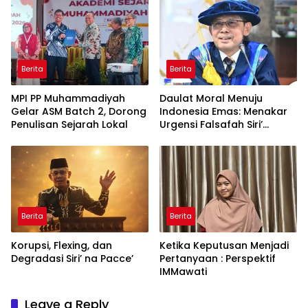
Indonesia di Tingkat
Global
Berita
Berita
MPI PP Muhammadiyah
Daulat Moral Menuju
Gelar ASM Batch 2, Dorong
Indonesia Emas: Menakar
Penulisan Sejarah Lokal
Urgensi Falsafah Siri’
naPacce di Tengah
Ancaman Kleptokrasi
Berita
Berita
Korupsi, Flexing, dan
Ketika Keputusan Menjadi
Degradasi Siri’ na Pacce’
Pertanyaan : Perspektif
IMMawati
Leave a Reply