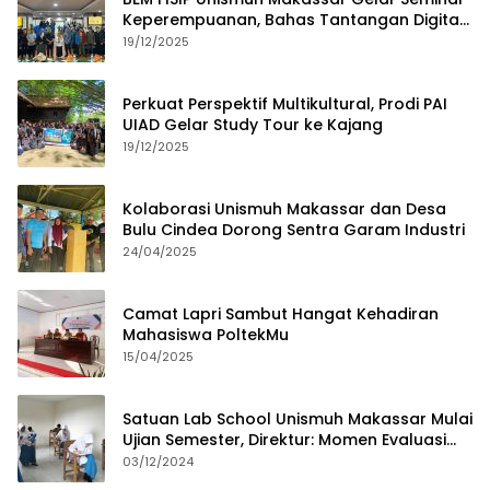
Keperempuanan, Bahas Tantangan Digital
dan Budaya Lokal
19/12/2025
Perkuat Perspektif Multikultural, Prodi PAI
UIAD Gelar Study Tour ke Kajang
19/12/2025
Kolaborasi Unismuh Makassar dan Desa
Bulu Cindea Dorong Sentra Garam Industri
24/04/2025
Camat Lapri Sambut Hangat Kehadiran
Mahasiswa PoltekMu
15/04/2025
Satuan Lab School Unismuh Makassar Mulai
Ujian Semester, Direktur: Momen Evaluasi
Proses Pembelajaran
03/12/2024