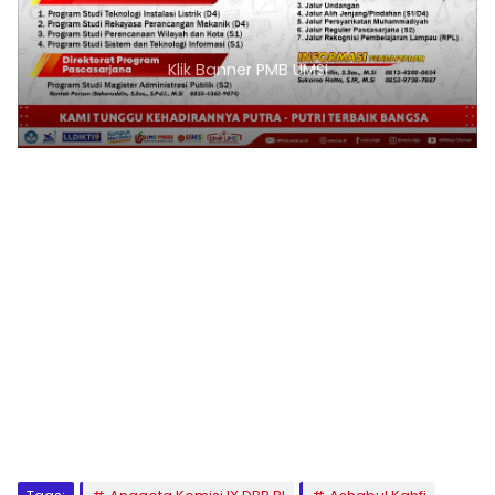
Klik Banner PMB UMSI
1
2
3
4
5
6
7
8
9