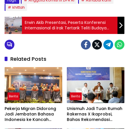
Tags:
Anggota Komisi IX DPR RI
Ashabul Kahfi
khittah
Erwin Akib Presentasi, Peserta Konferensi
Internasional di Irak Tertarik Teliti Budaya
Indonesia
Related Posts
Berita
Berita
Pekerja Migran Didorong
Unismuh Jadi Tuan Rumah
Jadi Jembatan Bahasa
Rakernas X Ikaprobsi,
Indonesia ke Kancah
Bahas Rekomendasi
Global
Penguatan Bahasa