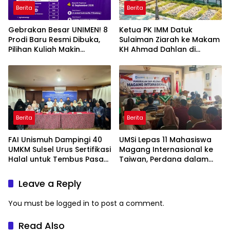
Berita
Berita
Gebrakan Besar UNIMEN! 8
Ketua PK IMM Datuk
Prodi Baru Resmi Dibuka,
Sulaiman Ziarah ke Makam
Pilihan Kuliah Makin
KH Ahmad Dahlan di
Lengkap
Yogyakarta
Berita
Berita
FAI Unismuh Dampingi 40
UMSi Lepas 11 Mahasiswa
UMKM Sulsel Urus Sertifikasi
Magang Internasional ke
Halal untuk Tembus Pasar
Taiwan, Perdana dalam
ASEAN
Sejarah Kampus
Leave a Reply
You must be
logged in
to post a comment.
Read Also