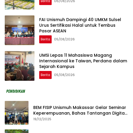
Berita
06/08/2026
FAI Unismuh Dampingi 40 UMKM Sulsel
Urus Sertifikasi Halal untuk Tembus
Pasar ASEAN
Berita
05/08/2026
UMSi Lepas 11 Mahasiswa Magang
Internasional ke Taiwan, Perdana dalam
Sejarah Kampus
Berita
05/08/2026
BEM FISIP Unismuh Makassar Gelar Seminar
Keperempuanan, Bahas Tantangan Digital
dan Budaya Lokal
19/12/2025