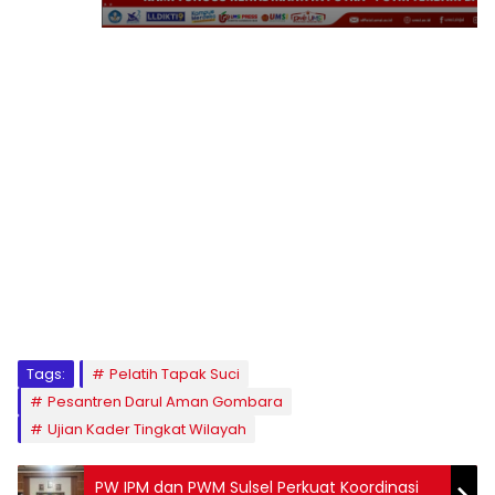
1
2
3
4
5
6
7
8
9
Tags:
Pelatih Tapak Suci
Pesantren Darul Aman Gombara
Ujian Kader Tingkat Wilayah
PW IPM dan PWM Sulsel Perkuat Koordinasi