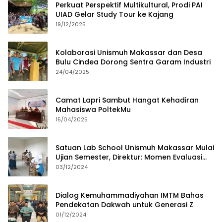
Perkuat Perspektif Multikultural, Prodi PAI
UIAD Gelar Study Tour ke Kajang
19/12/2025
Kolaborasi Unismuh Makassar dan Desa
Bulu Cindea Dorong Sentra Garam Industri
24/04/2025
Camat Lapri Sambut Hangat Kehadiran
Mahasiswa PoltekMu
15/04/2025
Satuan Lab School Unismuh Makassar Mulai
Ujian Semester, Direktur: Momen Evaluasi
Proses Pembelajaran
03/12/2024
Dialog Kemuhammadiyahan IMTM Bahas
Pendekatan Dakwah untuk Generasi Z
01/12/2024