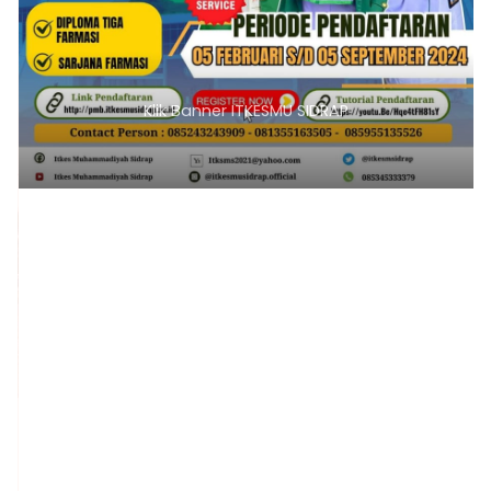
Klik Banner ITKESMU SIDRAP
1
2
3
4
5
6
7
8
9