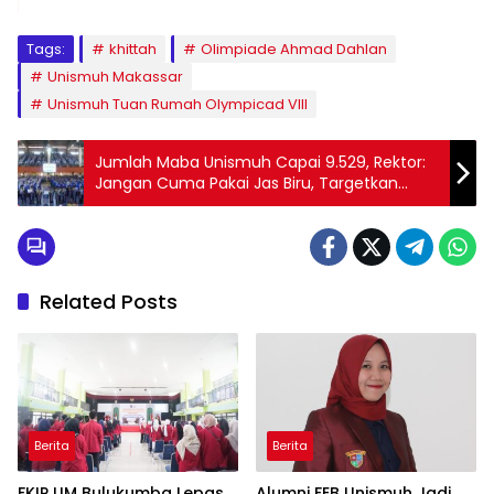
Tags:
khittah
Olimpiade Ahmad Dahlan
Unismuh Makassar
Unismuh Tuan Rumah Olympicad VIII
Jumlah Maba Unismuh Capai 9.529, Rektor:
Jangan Cuma Pakai Jas Biru, Targetkan
Toga
Related Posts
Berita
Berita
FKIP UM Bulukumba Lepas
Alumni FEB Unismuh Jadi