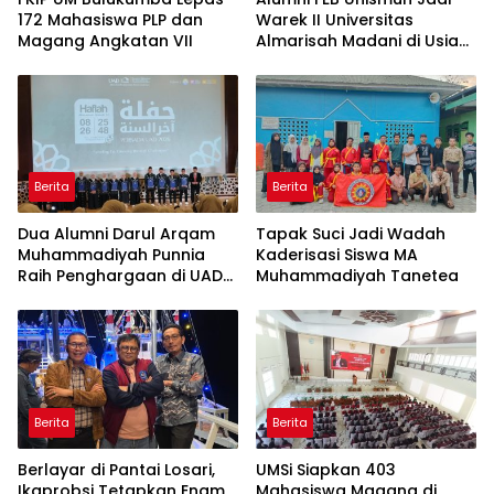
172 Mahasiswa PLP dan
Warek II Universitas
Magang Angkatan VII
Almarisah Madani di Usia
29 Tahun
Berita
Berita
Dua Alumni Darul Arqam
Tapak Suci Jadi Wadah
Muhammadiyah Punnia
Kaderisasi Siswa MA
Raih Penghargaan di UAD
Muhammadiyah Tanetea
Yogyakarta
Berita
Berita
Berlayar di Pantai Losari,
UMSi Siapkan 403
Ikaprobsi Tetapkan Enam
Mahasiswa Magang di