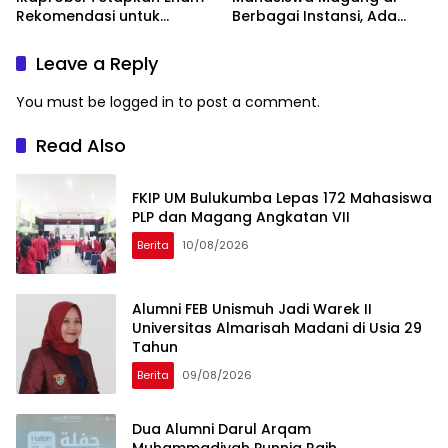
Rekomendasi untuk
Berbagai Instansi, Ada
Bahasa Indonesia
Program Internasional ke
Taiwan
Leave a Reply
You must be
logged in
to post a comment.
Read Also
FKIP UM Bulukumba Lepas 172 Mahasiswa
PLP dan Magang Angkatan VII
Berita
10/08/2026
Alumni FEB Unismuh Jadi Warek II
Universitas Almarisah Madani di Usia 29
Tahun
Berita
09/08/2026
Dua Alumni Darul Arqam
Muhammadiyah Punnia Raih