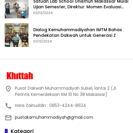
Satuan Lab School Unismuh Makassar Mulai
Ujian Semester, Direktur: Momen Evaluasi
Proses Pembelajaran
03/12/2024
Dialog Kemuhammadiyahan IMTM Bahas
Pendekatan Dakwah untuk Generasi Z
01/12/2024
Pusat Dakwah Muhammadiyah Sulsel, lantai 2 (Jl.
Perintis Kemerdekaan KM 10 No 38 Makassar)
Haris Zainuddin : 0853-4244-8624
pustakamuhammadiyah@gmail.com
Kategori