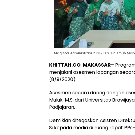
Magister Administrasi Publik PPs-Unismuh Ma
KHITTAH.CO, MAKASSAR
– Program 
menjalani asesmen lapangan secara 
(8/9/2020).
Asesmen secara daring dengan aseso
Muluk, M.Si dari Universitas Brawijay
Padjajaran.
Demikian ditegaskan Asisten Direktu
Si kepada media di ruang rapat PPs