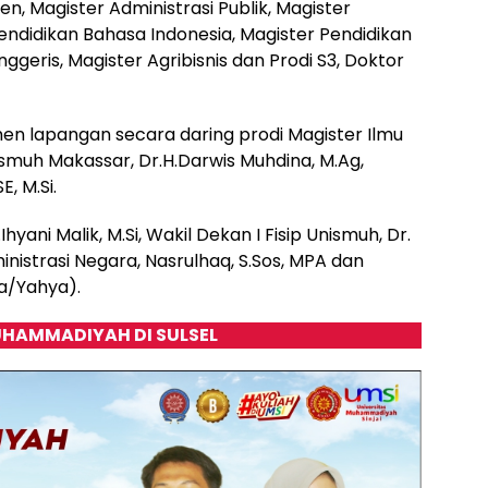
en, Magister Administrasi Publik, Magister
endidikan Bahasa Indonesia, Magister Pendidikan
ggeris, Magister Agribisnis dan Prodi S3, Doktor
men lapangan secara daring prodi Magister Ilmu
nismuh Makassar, Dr.H.Darwis Muhdina, M.Ag,
E, M.Si.
hyani Malik, M.Si, Wakil Dekan I Fisip Unismuh, Dr.
ministrasi Negara, Nasrulhaq, S.Sos, MPA dan
la/Yahya).
HAMMADIYAH DI SULSEL