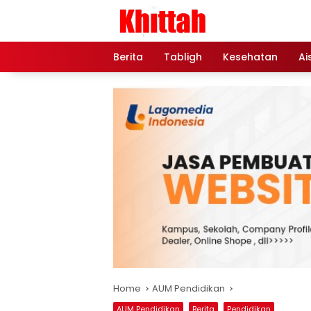
Skip
to
content
Berita
Tabligh
Kesehatan
Ai
Home
AUM Pendidikan
AUM Pendidikan
Berita
Pendidikan