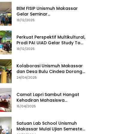
BEM FISIP Unismuh Makassar
Gelar Seminar
Keperempuanan, Bahas
19/12/2025
Tantangan Digital dan Budaya
Lokal
Perkuat Perspektif Multikultural,
Prodi PAI UIAD Gelar Study Tour
ke Kajang
19/12/2025
Kolaborasi Unismuh Makassar
dan Desa Bulu Cindea Dorong
Sentra Garam Industri
24/04/2025
Camat Lapri Sambut Hangat
Kehadiran Mahasiswa
PoltekMu
15/04/2025
Satuan Lab School Unismuh
Makassar Mulai Ujian Semester,