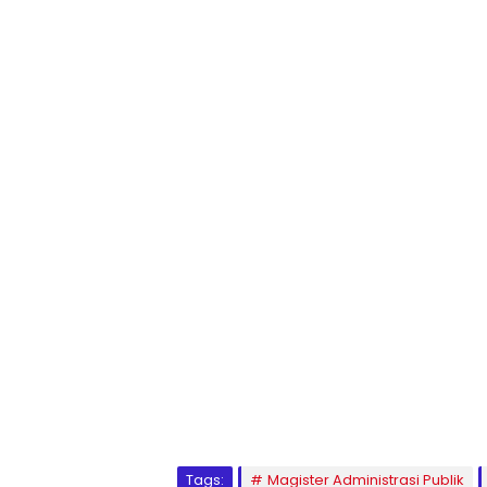
1
2
3
4
5
6
7
8
9
Tags:
Magister Administrasi Publik