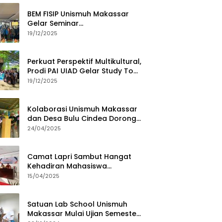
BEM FISIP Unismuh Makassar
Gelar Seminar
Keperempuanan, Bahas
19/12/2025
Tantangan Digital dan Budaya
Lokal
Perkuat Perspektif Multikultural,
Prodi PAI UIAD Gelar Study Tour
ke Kajang
19/12/2025
Kolaborasi Unismuh Makassar
dan Desa Bulu Cindea Dorong
Sentra Garam Industri
24/04/2025
Camat Lapri Sambut Hangat
Kehadiran Mahasiswa
PoltekMu
15/04/2025
Satuan Lab School Unismuh
Makassar Mulai Ujian Semester,