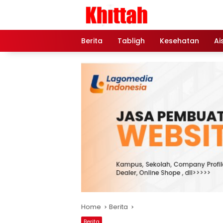
Skip
to
content
Berita
Tabligh
Kesehatan
Ai
Home
Berita
Berita