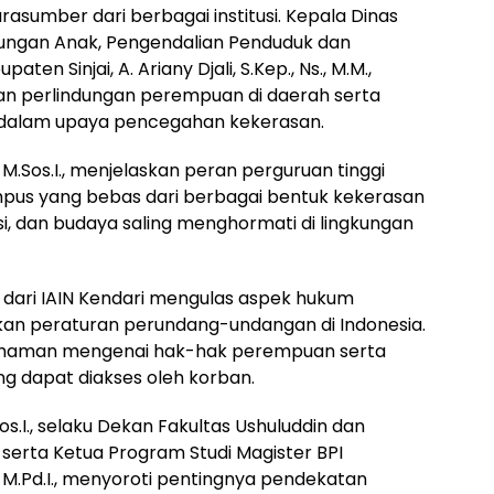
asumber dari berbagai institusi. Kepala Dinas
ngan Anak, Pengendalian Penduduk dan
n Sinjai, A. Ariany Djali, S.Kep., Ns., M.M.,
n perlindungan perempuan di daerah serta
or dalam upaya pencegahan kekerasan.
is, M.Sos.I., menjelaskan peran perguruan tinggi
pus yang bebas dari berbagai bentuk kekerasan
si, dan budaya saling menghormati di lingkungan
.H., dari IAIN Kendari mengulas aspek hukum
an peraturan perundang-undangan di Indonesia.
ahaman mengenai hak-hak perempuan serta
 dapat diakses oleh korban.
os.I., selaku Dekan Fakultas Ushuluddin dan
, serta Ketua Program Studi Magister BPI
ti, M.Pd.I., menyoroti pentingnya pendekatan