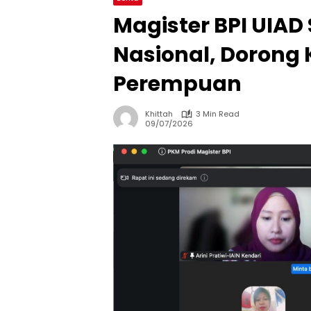
Magister BPI UIAD 
Nasional, Doron
Perempuan
Khittah
3 Min Read
09/07/2026