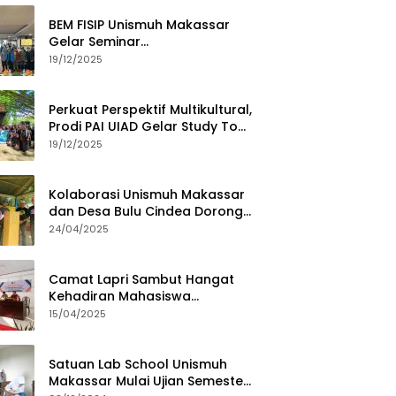
BEM FISIP Unismuh Makassar
Gelar Seminar
Keperempuanan, Bahas
19/12/2025
Tantangan Digital dan Budaya
Lokal
Perkuat Perspektif Multikultural,
Prodi PAI UIAD Gelar Study Tour
ke Kajang
19/12/2025
Kolaborasi Unismuh Makassar
dan Desa Bulu Cindea Dorong
Sentra Garam Industri
24/04/2025
Camat Lapri Sambut Hangat
Kehadiran Mahasiswa
PoltekMu
15/04/2025
Satuan Lab School Unismuh
Makassar Mulai Ujian Semester,