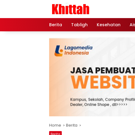
Skip
to
content
Berita
Tabligh
Kesehatan
Ai
Home
Berita
Berita