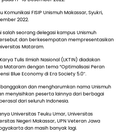
u Komunikasi FISIP Unismuh Makassar, Syukri,
sember 2022.
ini salah seorang delegasi kampus Unismuh
an tersebut dan berkesempatan mempresentasikan
niversitas Mataram.
rya Tulis Ilmiah Nasional (LKTIN) diadakan
kota Mataram dengan tema “Optimalisasi Peran
si Blue Economy di Era Society 5.0″.
i membanggakan dan mengharumkan nama Unismuh
n menyisihkan peserta lainnya dari berbagai
erasal dari seluruh Indonesia.
anya Universitas Teuku Umar, Universitas
versitas Negeri Makassar, UPN Veteran Jawa
ogyakarta dan masih banyak lagi.