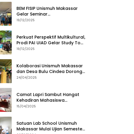
BEM FISIP Unismuh Makassar
Gelar Seminar
Keperempuanan, Bahas
19/12/2025
Tantangan Digital dan Budaya
Lokal
Perkuat Perspektif Multikultural,
Prodi PAI UIAD Gelar Study Tour
ke Kajang
19/12/2025
Kolaborasi Unismuh Makassar
dan Desa Bulu Cindea Dorong
Sentra Garam Industri
24/04/2025
Camat Lapri Sambut Hangat
Kehadiran Mahasiswa
PoltekMu
15/04/2025
Satuan Lab School Unismuh
Makassar Mulai Ujian Semester,