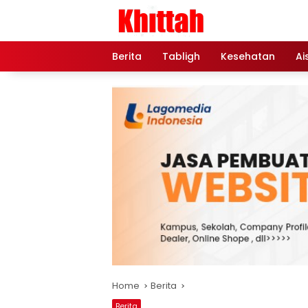
Skip
to
content
Berita
Tabligh
Kesehatan
Ai
Home
Berita
Berita