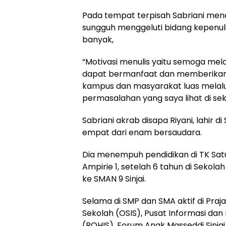
Pada tempat terpisah Sabriani me
sungguh menggeluti bidang kepenuli
banyak,
“Motivasi menulis yaitu semoga mela
dapat bermanfaat dan memberikan
kampus dan masyarakat luas melalu
permasalahan yang saya lihat di seki
Sabriani akrab disapa Riyani, lahir d
empat dari enam bersaudara.
Dia menempuh pendidikan di TK Satu
Ampirie 1, setelah 6 tahun di Sekola
ke SMAN 9 Sinjai.
Selama di SMP dan SMA aktif di Praj
Sekolah (OSIS), Pusat Informasi dan
(ROHIS), Forum Anak Masseddi Sinjai