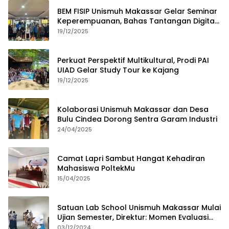
BEM FISIP Unismuh Makassar Gelar Seminar
Keperempuanan, Bahas Tantangan Digital
dan Budaya Lokal
19/12/2025
Perkuat Perspektif Multikultural, Prodi PAI
UIAD Gelar Study Tour ke Kajang
19/12/2025
Kolaborasi Unismuh Makassar dan Desa
Bulu Cindea Dorong Sentra Garam Industri
24/04/2025
Camat Lapri Sambut Hangat Kehadiran
Mahasiswa PoltekMu
15/04/2025
Satuan Lab School Unismuh Makassar Mulai
Ujian Semester, Direktur: Momen Evaluasi
Proses Pembelajaran
03/12/2024