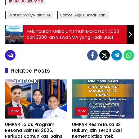
UM Bulukumba
Writer: Syayyidina Ali
Editor: Agus Umar Dani
Peluncuran Maba Unismuh Makassar: 2000
dari 3000-an Siswa SMA yang Hadir Buat
Akun Pendaftaran
Related Posts
Berita
Berita
UMPAR Lolos Program
UMPAR Resmi Buka S2
Resona Saintek 2026,
Hukum, Izin Terbit dari
Perkuat Komunikasi Sains
Kemendiktisaintek