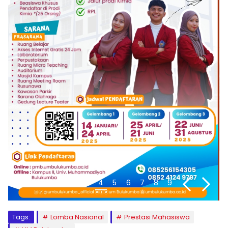
1
2
3
4
5
6
7
8
9
Tags:
Lomba Nasional
Prestasi Mahasiswa