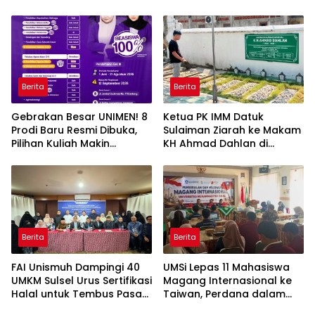
Berita
Berita
Gebrakan Besar UNIMEN! 8
Ketua PK IMM Datuk
Prodi Baru Resmi Dibuka,
Sulaiman Ziarah ke Makam
Pilihan Kuliah Makin
KH Ahmad Dahlan di
Lengkap
Yogyakarta
Berita
Berita
FAI Unismuh Dampingi 40
UMSi Lepas 11 Mahasiswa
UMKM Sulsel Urus Sertifikasi
Magang Internasional ke
Halal untuk Tembus Pasar
Taiwan, Perdana dalam
ASEAN
Sejarah Kampus