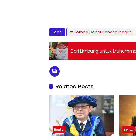
1
2
3
4
5
6
7
8
9
Tags:
Lomba Debat Bahasa Inggris
Dari Limbung untuk Muhamma
Related Posts
Berita
Berita