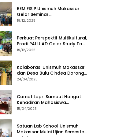
BEM FISIP Unismuh Makassar
Gelar Seminar
Keperempuanan, Bahas
19/12/2025
Tantangan Digital dan Budaya
Lokal
Perkuat Perspektif Multikultural,
Prodi PAI UIAD Gelar Study Tour
ke Kajang
19/12/2025
Kolaborasi Unismuh Makassar
dan Desa Bulu Cindea Dorong
Sentra Garam Industri
24/04/2025
Camat Lapri Sambut Hangat
Kehadiran Mahasiswa
PoltekMu
15/04/2025
Satuan Lab School Unismuh
Makassar Mulai Ujian Semester,