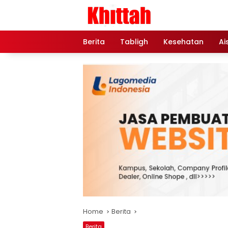
Skip
to
content
Berita
Tabligh
Kesehatan
Ai
Home
Berita
Berita