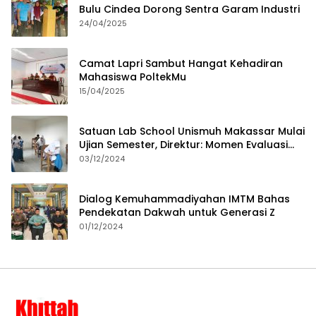
Bulu Cindea Dorong Sentra Garam Industri
24/04/2025
Camat Lapri Sambut Hangat Kehadiran
Mahasiswa PoltekMu
15/04/2025
Satuan Lab School Unismuh Makassar Mulai
Ujian Semester, Direktur: Momen Evaluasi
Proses Pembelajaran
03/12/2024
Dialog Kemuhammadiyahan IMTM Bahas
Pendekatan Dakwah untuk Generasi Z
01/12/2024