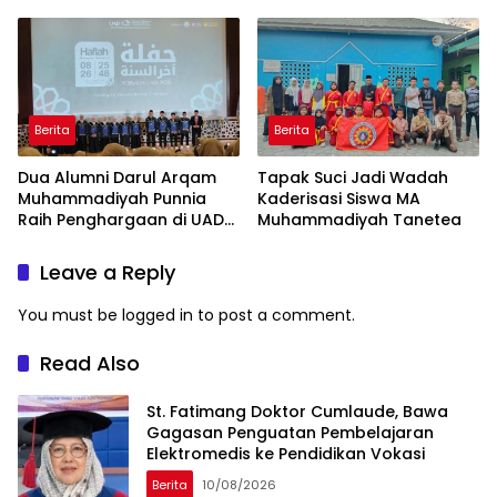
29 Tahun
Berita
Berita
Dua Alumni Darul Arqam
Tapak Suci Jadi Wadah
Muhammadiyah Punnia
Kaderisasi Siswa MA
Raih Penghargaan di UAD
Muhammadiyah Tanetea
Yogyakarta
Leave a Reply
You must be
logged in
to post a comment.
Read Also
St. Fatimang Doktor Cumlaude, Bawa
Gagasan Penguatan Pembelajaran
Elektromedis ke Pendidikan Vokasi
Berita
10/08/2026