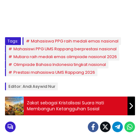
1
2
3
4
5
6
7
8
9
Tags:
Mahasiswa PPG raih medali emas nasional
Mahasiswi PPG UMS Rappang berprestasi nasional
Mutiara raih medali emas olimpiade nasional 2026
Olimpiade Bahasa Indonesia tingkat nasional
Prestasi mahasiswa UMS Rappang 2026
Editor: Andi Asywid Nur
Zakat sebagai Kristalisasi Suara Hati
Membangun Ketangguhan Sosial