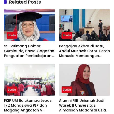
Related Posts
Berita
Berita
St. Fatimang Doktor
Pengajian Akbar di Batu,
Cumlaude, Bawa Gagasan
Abdul Musawir Soroti Peran
Penguatan Pembelajaran
Manusia Membangun
Elektromedis ke Pendidikan
Peradaban
Vokasi
Berita
Berita
FKIP UM Bulukumba Lepas
Alumni FEB Unismuh Jadi
172 Mahasiswa PLP dan
Warek II Universitas
Magang Angkatan VII
Almarisah Madani di Usia