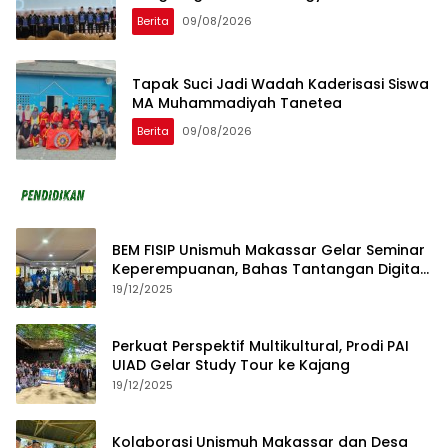
Berita
09/08/2026
Tapak Suci Jadi Wadah Kaderisasi Siswa
MA Muhammadiyah Tanetea
Berita
09/08/2026
BEM FISIP Unismuh Makassar Gelar Seminar
Keperempuanan, Bahas Tantangan Digital
dan Budaya Lokal
19/12/2025
Perkuat Perspektif Multikultural, Prodi PAI
UIAD Gelar Study Tour ke Kajang
19/12/2025
Kolaborasi Unismuh Makassar dan Desa