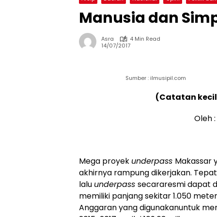
Manusia dan Simp
Asra
4 Min Read
14/07/2017
Sumber : ilmusipil.com
(Catatan kecil
Oleh 
Mega proyek
underpass
Makassar y
akhirnya rampung dikerjakan. Tepat
lalu
underpass
secararesmi dapat di
memiliki panjang sekitar 1.050 mete
Anggaran yang digunakanuntuk memb