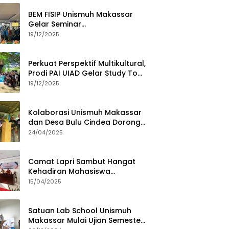
BEM FISIP Unismuh Makassar
Gelar Seminar
Keperempuanan, Bahas
19/12/2025
Tantangan Digital dan Budaya
Lokal
Perkuat Perspektif Multikultural,
Prodi PAI UIAD Gelar Study Tour
ke Kajang
19/12/2025
Kolaborasi Unismuh Makassar
dan Desa Bulu Cindea Dorong
Sentra Garam Industri
24/04/2025
Camat Lapri Sambut Hangat
Kehadiran Mahasiswa
PoltekMu
15/04/2025
Satuan Lab School Unismuh
Makassar Mulai Ujian Semester,