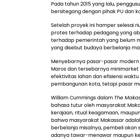
Pada tahun 2015 yang lalu, pengg
bersitegang dengan pihak PU dan ko
Setelah proyek ini hamper selesai ri
protes terhadap pedagang yang abai 
terhadap pemerintah yang belum m
yang disebut budaya berbelanja ma
Menyebarnya pasar-pasar modern 
Maros dan tersebarnya minimarket m
efektivitas lahan dan efisiensi wakt
pembangunan kota, tetapi pasar mo
William Cummings dalam
The Makas
bahasa tutur oleh masyarakat Makass
kerajaan, ritual keagamaan, maupun k
bahwa masyarakat Makassar adalah
berbelanja misalnya, pembeli akan s
adanya tawar-menawar maupun ked