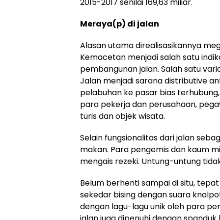
2015-2017 senilai 169,63 miliar.
Meraya
(p) di jalan
Alasan utama direalisasikannya m
Kemacetan menjadi salah satu indi
pembangunan jalan. Salah satu vari
Jalan menjadi sarana distributive an
pelabuhan ke pasar bias terhubung, 
para pekerja dan perusahaan, pega
turis dan objek wisata.
Selain fungsionalitas dari jalan seba
makan. Para pengemis dan kaum mi
mengais rezeki. Untung-untung tidak 
Belum berhenti sampai di situ, tepat
sekedar bising dengan suara knalpot
dengan lagu-lagu unik oleh para pe
jalan juga dipenuhi dengan spanduk k