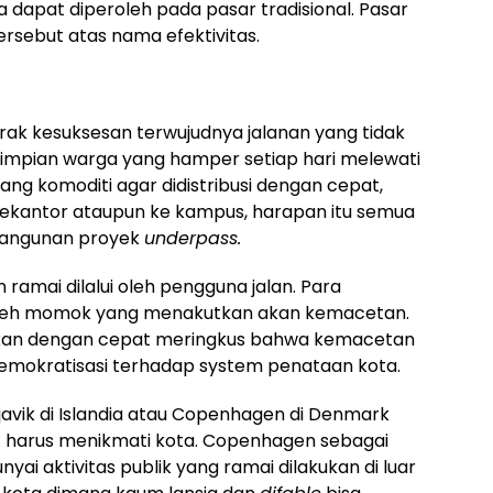
dapat diperoleh pada pasar tradisional. Pasar
rsebut atas nama efektivitas.
ak kesuksesan terwujudnya jalanan yang tidak
iimpian warga yang hamper setiap hari melewati
ng komoditi agar didistribusi dengan cepat,
kekantor ataupun ke kampus, harapan itu semua
bangunan proyek
underpass.
ramai dilalui oleh pengguna jalan. Para
ui oleh momok yang menakutkan akan kemacetan.
 akan dengan cepat meringkus bahwa kemacetan
 demokratisasi terhadap system penataan kota.
javik di Islandia atau Copenhagen di Denmark
harus menikmati kota. Copenhagen sebagai
yai aktivitas publik yang ramai dilakukan di luar