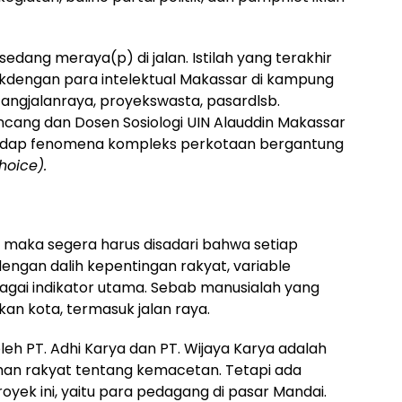
edang meraya(p) di jalan. Istilah yang terakhir
ikdengan para intelektual Makassar di kampung
angjalanraya, proyekswasta, pasardlsb.
ang dan Dosen Sosiologi UIN Alauddin Makassar
hadap fenomena kompleks perkotaan bergantung
hoice).
ah maka segera harus disadari bahwa setiap
gan dalih kepentingan rakyat, variable
gai indikator utama. Sebab manusialah yang
n kota, termasuk jalan raya.
leh PT. Adhi Karya dan PT. Wijaya Karya adalah
an rakyat tentang kemacetan. Tetapi ada
oyek ini, yaitu para pedagang di pasar Mandai.