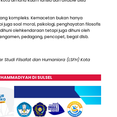
h kota dimana kaum lansia dan
difable
bisa
ang kompleks. Kemacetan bukan hanya
 juga soal moral, psikologi, penghayatan filosofis
a dihuni olehkendaraan tetapi juga dihuni oleh
pengamen, pedagang, pencopet, begal dlsb.
ar Studi Filsafat dan Humaniora (LSFH)
Kota
HAMMADIYAH DI SULSEL