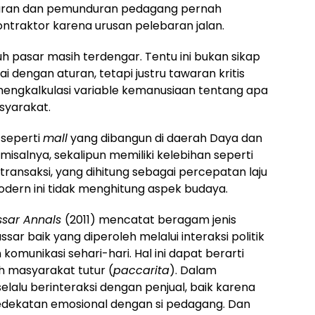
usuran dan pemunduran pedagang pernah
ntraktor karena urusan pelebaran jalan.
uh pasar masih terdengar. Tentu ini bukan sikap
dengan aturan, tetapi justru tawaran kritis
engkalkulasi variable kemanusiaan tentang apa
syarakat.
seperti
mall
yang dibangun di daerah Daya dan
isalnya, sekalipun memiliki kelebihan seperti
u transaksi, yang dihitung sebagai percepatan laju
dern ini tidak menghitung aspek budaya.
sar Annals
(2011) mencatat beragam jenis
ar baik yang diperoleh melalui interaksi politik
omunikasi sehari-hari. Hal ini dapat berarti
 masyarakat tutur (
paccarita
). Dalam
elalu berinteraksi dengan penjual, baik karena
ekatan emosional dengan si pedagang. Dan