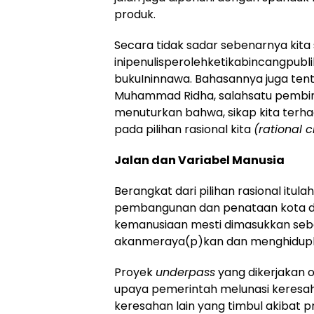
produk.
Secara tidak sadar sebenarnya kita s
inipenulisperolehketikabincangpubl
bukuIninnawa. Bahasannya juga tent
Muhammad Ridha, salahsatu pembinc
menuturkan bahwa, sikap kita ter
pada pilihan rasional kita
(rational c
Jalan
dan
Variabel
Manusia
Berangkat dari pilihan rasional itul
pembangunan dan penataan kota den
kemanusiaan mesti dimasukkan seba
akanmeraya(p)kan dan menghidupka
Proyek
underpass
yang dikerjakan o
upaya pemerintah melunasi keresah
keresahan lain yang timbul akibat pr