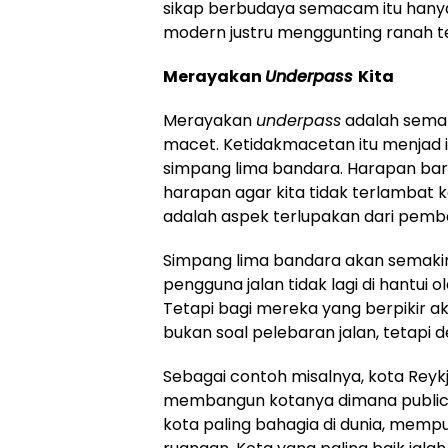
sikap berbudaya semacam itu hanya 
modern justru menggunting ranah te
Merayakan
Underpass
Kita
Merayakan
underpass
adalah semar
macet. Ketidakmacetan itu menjad 
simpang lima bandara. Harapan bara
harapan agar kita tidak terlambat 
adalah aspek terlupakan dari pem
Simpang lima bandara akan semakin 
pengguna jalan tidak lagi di hant
Tetapi bagi mereka yang berpikir
bukan soal pelebaran jalan, tetapi
Sebagai contoh misalnya, kota Reyk
membangun kotanya dimana public 
kota paling bahagia di dunia, mempun