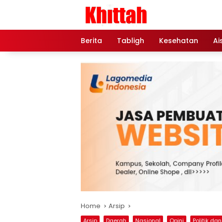
Skip
to
content
Berita
Tabligh
Kesehatan
Ai
Home
Arsip
Arsip
Daerah
Nasional
Opini
Politik da