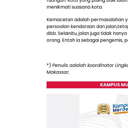
ruangan. Kota yang paling baik iala
menikmati suasana kota.
Kemacetan adalah permasalahan y
persoalan kendaraan dan jalan,tetapi
dlsb. Selainitu, jalan juga tidak hany
orang. Entah ia sebagai pengemis, 
*)
Penulis adalah koordinator Lingk
Makassar.
KAMPUS MU