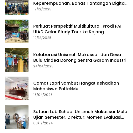
Keperempuanan, Bahas Tantangan Digital
dan Budaya Lokal
19/12/2025
Perkuat Perspektif Multikultural, Prodi PAI
UIAD Gelar Study Tour ke Kajang
19/12/2025
Kolaborasi Unismuh Makassar dan Desa
Bulu Cindea Dorong Sentra Garam Industri
24/04/2025
Camat Lapri Sambut Hangat Kehadiran
Mahasiswa PoltekMu
15/04/2025
Satuan Lab School Unismuh Makassar Mulai
Ujian Semester, Direktur: Momen Evaluasi
Proses Pembelajaran
03/12/2024