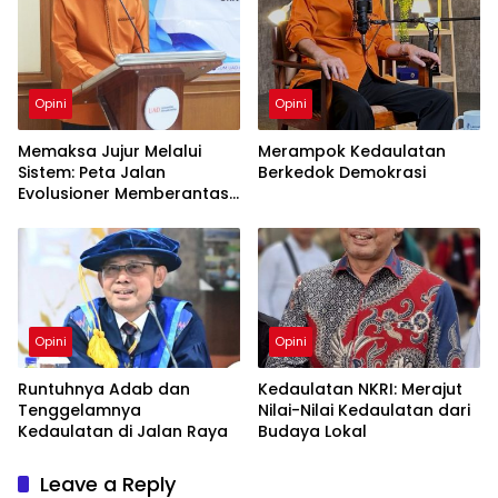
Opini
Opini
Memaksa Jujur Melalui
Merampok Kedaulatan
Sistem: Peta Jalan
Berkedok Demokrasi
Evolusioner Memberantas
KKN
Opini
Opini
Runtuhnya Adab dan
Kedaulatan NKRI: Merajut
Tenggelamnya
Nilai-Nilai Kedaulatan dari
Kedaulatan di Jalan Raya
Budaya Lokal
Leave a Reply