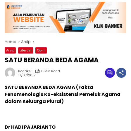
Home
Arsip
Arsip
Literasi
Opini
SATU BERANDA BEDA AGAMA
Redaksi
6 Min Read
17/07/2017
SATU BERANDA BEDA AGAMA (Fakta
Fenomenologis Ko-eksistensi Pemeluk Agama
dalam Keluarga Plural)
Dr HADI PAJARIANTO