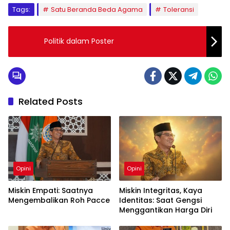
Tags:
Satu Beranda Beda Agama
Toleransi
Politik dalam Poster
Related Posts
Opini
Opini
Miskin Empati: Saatnya
Miskin Integritas, Kaya
Mengembalikan Roh Pacce
Identitas: Saat Gengsi
Menggantikan Harga Diri