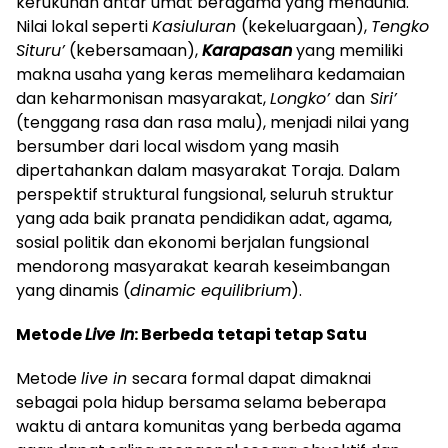
kerukunan antar umat beragama yang mendunia.
Nilai lokal seperti
Kasiuluran
(kekeluargaan),
Tengko
Situru’
(kebersamaan),
Karapasan
yang memiliki
makna usaha yang keras memelihara kedamaian
dan keharmonisan masyarakat,
Longko’
dan
Siri’
(tenggang rasa dan rasa malu), menjadi nilai yang
bersumber dari local wisdom yang masih
dipertahankan dalam masyarakat Toraja. Dalam
perspektif struktural fungsional, seluruh struktur
yang ada baik pranata pendidikan adat, agama,
sosial politik dan ekonomi berjalan fungsional
mendorong masyarakat kearah keseimbangan
yang dinamis (
dinamic equilibrium
).
Metode
Live In
: Berbeda tetapi tetap Satu
Metode
live in
secara formal dapat dimaknai
sebagai pola hidup bersama selama beberapa
waktu di antara komunitas yang berbeda agama