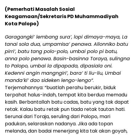
(Pemerhati Masalah Sosial
Keagamaan/Sekretaris PD Muhammadiyah
Kota Palopo)
Garagangki’ lembang sura’, lopi dimaya-maya, La
tanai sola dua, umpamisa’ penawa. Allonniko batu
pirri’, batu tang polo-polo, umbai polo pi batu,
anna polo penawa. Basin-basinna Toraya, sulingna
to Palopo, umbai la dipapada, dipasiala oni.
Kedenni angin mangngiri’, bara’ ti liu-liu, Umbai
manda’ki’ dao sideken lengo-lengo”
.
Terjemahannya: “buatlah perahu berukir, biduk
terpahat halus-indah, tempat kita berdua memadu
kasih. Berbantallah batu cadas, batu yang tak dapat
retak. Kalau batu retak pun tiada retak tautan hati.
Serunai dari Toraja, seruling dari Palopo, mari
padukan, selaraskan nadanya. Jika ada topan
melanda, dan badai menerjang kita tak akan goyah,