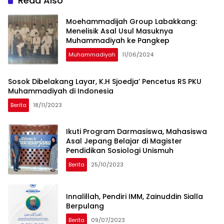
Read Also
Moehammadijah Group Labakkang:
Menelisik Asal Usul Masuknya
Muhammadiyah ke Pangkep
Muhammadiyah
11/06/2024
Sosok Dibelakang Layar, K.H Sjoedja’ Pencetus RS PKU
Muhammadiyah di Indonesia
Berita
18/11/2023
Ikuti Program Darmasiswa, Mahasiswa
Asal Jepang Belajar di Magister
Pendidikan Sosiologi Unismuh
Berita
25/10/2023
Innalillah, Pendiri IMM, Zainuddin Sialla
Berpulang
Berita
09/07/2023