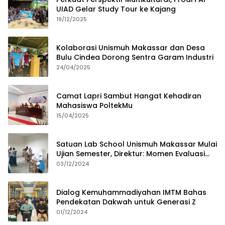
UIAD Gelar Study Tour ke Kajang
19/12/2025
Kolaborasi Unismuh Makassar dan Desa
Bulu Cindea Dorong Sentra Garam Industri
24/04/2025
Camat Lapri Sambut Hangat Kehadiran
Mahasiswa PoltekMu
15/04/2025
Satuan Lab School Unismuh Makassar Mulai
Ujian Semester, Direktur: Momen Evaluasi
Proses Pembelajaran
03/12/2024
Dialog Kemuhammadiyahan IMTM Bahas
Pendekatan Dakwah untuk Generasi Z
01/12/2024