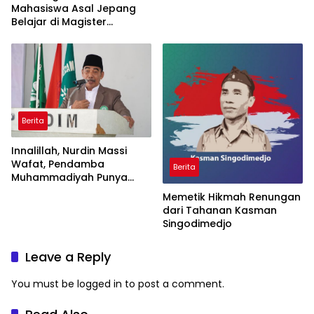
Mahasiswa Asal Jepang
Belajar di Magister
Pendidikan Sosiologi
Unismuh
Berita
Innalillah, Nurdin Massi
Wafat, Pendamba
Berita
Muhammadiyah Punya
Start-Up dan AMM Masif
Memetik Hikmah Renungan
Urus Cabang-Ranting
dari Tahanan Kasman
Singodimedjo
Leave a Reply
You must be
logged in
to post a comment.