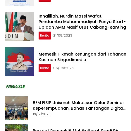
Innalillah, Nurdin Massi Wafat,
Pendamba Muhammadiyah Punya Start-
Up dan AMM Masif Urus Cabang-Ranting
Berita
21/05/2023
Memetik Hikmah Renungan dari Tahanan
Kasman Singodimedjo
Berita
06/04/2023
BEM FISIP Unismuh Makassar Gelar Seminar
Keperempuanan, Bahas Tantangan Digital
dan Budaya Lokal
19/12/2025
Perkuat Perspektif Multikultural, Prodi PAI