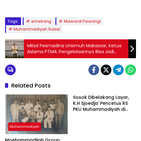
Tags:
enrekang
Mawardi Pewangi
Muhammadiyah Sulsel
Milad Pesmadina Unismuh Makassar, Ketua
Aslama PTMA: Pengelolaannya Bisa Jadi
Percontohan
Related Posts
Sosok Dibelakang Layar,
K.H Sjoedja’ Pencetus RS
PKU Muhammadiyah di
Indonesia
Muhammadiyah
Moehammadijah Group