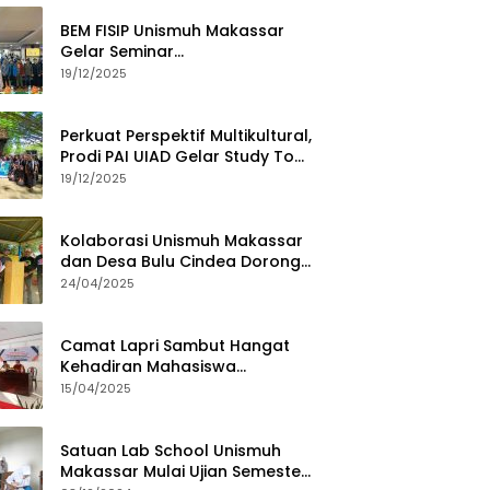
BEM FISIP Unismuh Makassar
Gelar Seminar
Keperempuanan, Bahas
19/12/2025
Tantangan Digital dan Budaya
Lokal
Perkuat Perspektif Multikultural,
Prodi PAI UIAD Gelar Study Tour
ke Kajang
19/12/2025
Kolaborasi Unismuh Makassar
dan Desa Bulu Cindea Dorong
Sentra Garam Industri
24/04/2025
Camat Lapri Sambut Hangat
Kehadiran Mahasiswa
PoltekMu
15/04/2025
Satuan Lab School Unismuh
Makassar Mulai Ujian Semester,