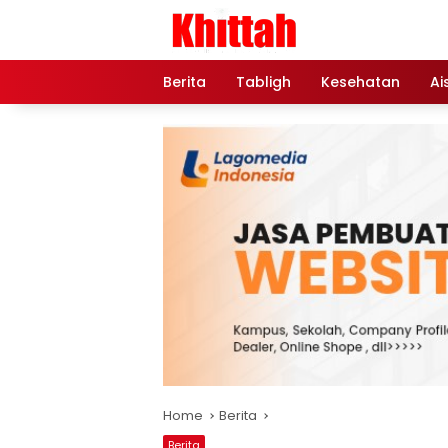
Skip
to
content
Berita
Tabligh
Kesehatan
Ai
Home
Berita
Berita