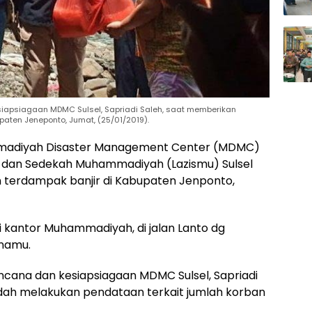
iapsiagaan MDMC Sulsel, Sapriadi Saleh, saat memberikan
aten Jeneponto, Jumat, (25/01/2019).
diyah Disaster Management Center (MDMC)
k dan Sedekah Muhammadiyah (Lazismu) Sulsel
 terdampak banjir di Kabupaten Jenponto,
 kantor Muhammadiyah, di jalan Lanto dg
namu.
ncana dan kesiapsiagaan MDMC Sulsel, Sapriadi
dah melakukan pendataan terkait jumlah korban