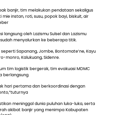
pak banjir, tim melakukan pendataan sekaligus
e instan, roti, susu, popok bayi, biskuit, air
beber
asi langsung oleh Lazismu Sulsel dan Lazismu
sudah menyalurkan ke beberapa titik.
h, seperti Sapanang, Jombe, Bontomate’ne, Kayu
o-monro, Kalukuang, Sidenre.
m tim logistik bergerak, tim evakuasi MDMC
a berlangsung.
jak hari pertama dan berkoordinasi dengan
nto,”tuturnya
tikan meninggal dunia puluhan luka-luka, serta
rah akibat banjir yang menimpa Kabupaten