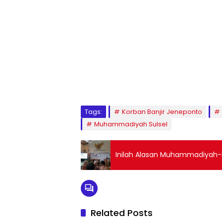
1
2
3
4
5
6
7
8
9
Tags:
Korban Banjir Jeneponto
Muhammadiyah Sulsel
Inilah Alasan Muhammadiyah-
Related Posts