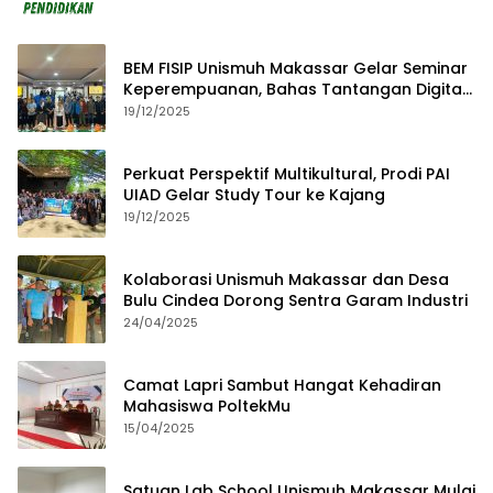
BEM FISIP Unismuh Makassar Gelar Seminar
Keperempuanan, Bahas Tantangan Digital
dan Budaya Lokal
19/12/2025
Perkuat Perspektif Multikultural, Prodi PAI
UIAD Gelar Study Tour ke Kajang
19/12/2025
Kolaborasi Unismuh Makassar dan Desa
Bulu Cindea Dorong Sentra Garam Industri
24/04/2025
Camat Lapri Sambut Hangat Kehadiran
Mahasiswa PoltekMu
15/04/2025
Satuan Lab School Unismuh Makassar Mulai