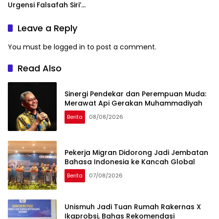
Urgensi Falsafah Siri’
naPacce di Tengah
Ancaman Kleptokrasi
Leave a Reply
You must be
logged in
to post a comment.
Read Also
Sinergi Pendekar dan Perempuan Muda:
Merawat Api Gerakan Muhammadiyah
Berita
08/08/2026
Pekerja Migran Didorong Jadi Jembatan
Bahasa Indonesia ke Kancah Global
Berita
07/08/2026
Unismuh Jadi Tuan Rumah Rakernas X
Ikaprobsi, Bahas Rekomendasi