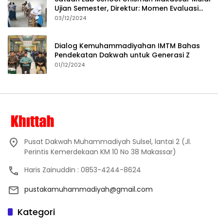
Ujian Semester, Direktur: Momen Evaluasi
Proses Pembelajaran
03/12/2024
Dialog Kemuhammadiyahan IMTM Bahas
Pendekatan Dakwah untuk Generasi Z
01/12/2024
Pusat Dakwah Muhammadiyah Sulsel, lantai 2 (Jl.
Perintis Kemerdekaan KM 10 No 38 Makassar)
Haris Zainuddin : 0853-4244-8624
pustakamuhammadiyah@gmail.com
Kategori