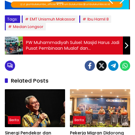
Tags:
EMT Unismuh Makassar
Ibu Hamil 8
Medan Longsor
PW Muhammadiyah Sulsel: Masjid Harus Jadi
Pusat Pembinaan Mualaf dan
Pemberdayaan Umat
Related Posts
Berita
Berita
Sinergi Pendekar dan
Pekerja Migran Didorong