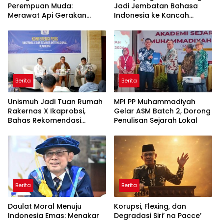
Perempuan Muda:
Jadi Jembatan Bahasa
Merawat Api Gerakan
Indonesia ke Kancah
Muhammadiyah
Global
Berita
Berita
Unismuh Jadi Tuan Rumah
MPI PP Muhammadiyah
Rakernas X Ikaprobsi,
Gelar ASM Batch 2, Dorong
Bahas Rekomendasi
Penulisan Sejarah Lokal
Penguatan Bahasa
Indonesia di Tingkat
Global
Berita
Berita
Daulat Moral Menuju
Korupsi, Flexing, dan
Indonesia Emas: Menakar
Degradasi Siri’ na Pacce’