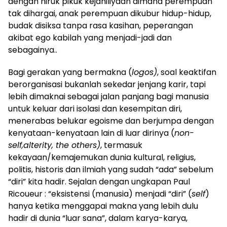
dengan hiruk pikuk kejahiliyaan dimana perempuan
tak dihargai, anak perempuan dikubur hidup-hidup,
budak disiksa tanpa rasa kasihan, peperangan
akibat ego kabilah yang menjadi-jadi dan
sebagainya..
Bagi gerakan yang bermakna (
logos)
, soal keaktifan
berorganisasi bukanlah sekedar jenjang karir, tapi
lebih dimaknai sebagai jalan panjang bagi manusia
untuk keluar dari isolasi dan kesempitan diri,
menerabas belukar egoisme dan berjumpa dengan
kenyataan-kenyataan lain di luar dirinya (
non-
self,alterity, the others)
, termasuk
kekayaan/kemajemukan dunia kultural, religius,
politis, historis dan ilmiah yang sudah “ada” sebelum
“diri” kita hadir. Sejalan dengan ungkapan Paul
Ricoueur : “eksistensi (manusia) menjadi “diri” (
self
)
hanya ketika menggapai makna yang lebih dulu
hadir di dunia “luar sana”, dalam karya-karya,