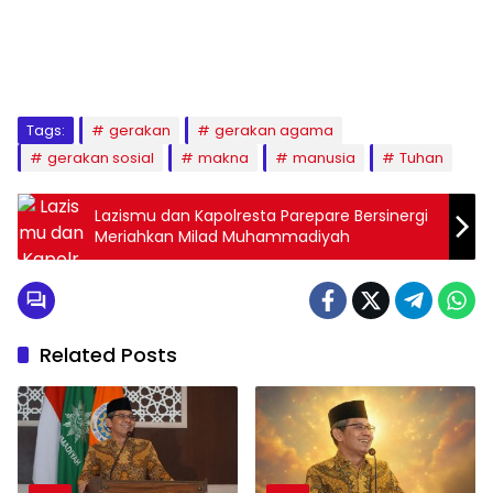
1
2
3
4
5
6
7
8
9
Tags:
gerakan
gerakan agama
gerakan sosial
makna
manusia
Tuhan
Lazismu dan Kapolresta Parepare Bersinergi
Meriahkan Milad Muhammadiyah
Related Posts