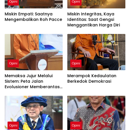
Opini
Opini
Miskin Empati: Saatnya
Miskin Integritas, Kaya
Mengembalikan Roh Pacce
Identitas: Saat Gengsi
Menggantikan Harga Diri
Opini
Opini
Memaksa Jujur Melalui
Merampok Kedaulatan
Sistem: Peta Jalan
Berkedok Demokrasi
Evolusioner Memberantas
KKN
Opini
Opini