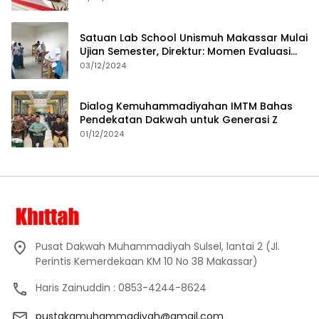
Satuan Lab School Unismuh Makassar Mulai
Ujian Semester, Direktur: Momen Evaluasi
Proses Pembelajaran
03/12/2024
Dialog Kemuhammadiyahan IMTM Bahas
Pendekatan Dakwah untuk Generasi Z
01/12/2024
Pusat Dakwah Muhammadiyah Sulsel, lantai 2 (Jl.
Perintis Kemerdekaan KM 10 No 38 Makassar)
Haris Zainuddin : 0853-4244-8624
pustakamuhammadiyah@gmail.com