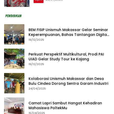
BEM FISIP Unismuh Makassar Gelar Seminar
Keperempuanan, Bahas Tantangan Digital
dan Budaya Lokal
19/12/2025
Perkuat Perspektif Multikultural, Prodi PAI
UIAD Gelar Study Tour ke Kajang
19/12/2025
Kolaborasi Unismuh Makassar dan Desa
Bulu Cindea Dorong Sentra Garam Industri
24/04/2025
Camat Lapri Sambut Hangat Kehadiran
Mahasiswa PoltekMu
15/04/2025