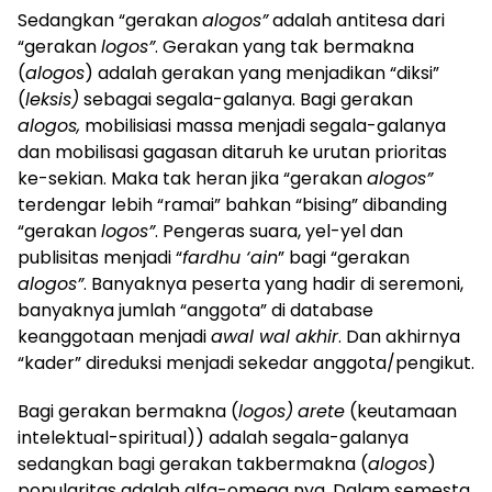
Sedangkan “gerakan
alogos”
adalah antitesa dari
“gerakan
logos”
. Gerakan yang tak bermakna
(
alogos
) adalah gerakan yang menjadikan “diksi”
(
leksis)
sebagai segala-galanya. Bagi gerakan
alogos,
mobilisiasi massa menjadi segala-galanya
dan mobilisasi gagasan ditaruh ke urutan prioritas
ke-sekian. Maka tak heran jika “gerakan
alogos”
terdengar lebih “ramai” bahkan “bising” dibanding
“gerakan
logos”
. Pengeras suara, yel-yel dan
publisitas menjadi “
fardhu ‘ain
” bagi “gerakan
alogos”
. Banyaknya peserta yang hadir di seremoni,
banyaknya jumlah “anggota” di database
keanggotaan menjadi
awal wal akhir
. Dan akhirnya
“kader” direduksi menjadi sekedar anggota/pengikut.
Bagi gerakan bermakna (
logos)
arete
(keutamaan
intelektual-spiritual)) adalah segala-galanya
sedangkan bagi gerakan takbermakna (
alogos
)
popularitas adalah alfa-omega nya. Dalam semesta