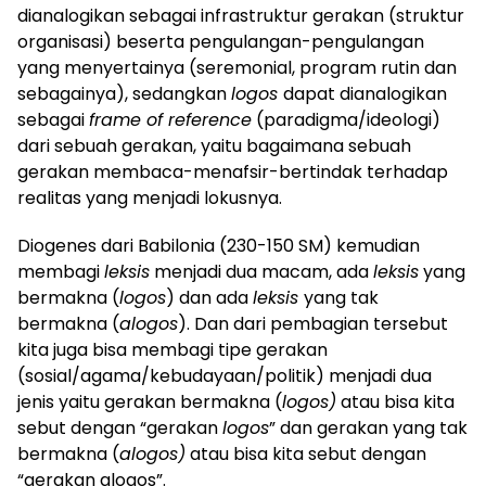
dianalogikan sebagai infrastruktur gerakan (struktur
organisasi) beserta pengulangan-pengulangan
yang menyertainya (seremonial, program rutin dan
sebagainya), sedangkan
logos
dapat dianalogikan
sebagai
frame of reference
(paradigma/ideologi)
dari sebuah gerakan, yaitu bagaimana sebuah
gerakan membaca-menafsir-bertindak terhadap
realitas yang menjadi lokusnya.
Diogenes dari Babilonia (230-150 SM) kemudian
membagi
leksis
menjadi dua macam, ada
leksis
yang
bermakna (
logos
) dan ada
leksis
yang tak
bermakna (
alogos
). Dan dari pembagian tersebut
kita juga bisa membagi tipe gerakan
(sosial/agama/kebudayaan/politik) menjadi dua
jenis yaitu gerakan bermakna (
logos)
atau bisa kita
sebut dengan “gerakan
logos
” dan gerakan yang tak
bermakna (
alogos)
atau bisa kita sebut dengan
“gerakan alogos”.