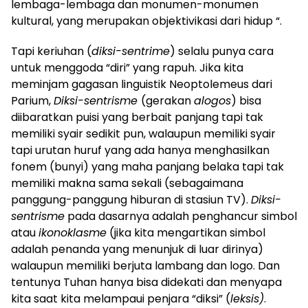
lembaga-lembaga dan monumen-monumen
kultural, yang merupakan objektivikasi dari hidup “.
Tapi keriuhan (
diksi-sentrime
) selalu punya cara
untuk menggoda “diri” yang rapuh. Jika kita
meminjam gagasan linguistik Neoptolemeus dari
Parium,
Diksi-sentrisme
(gerakan
alogos
) bisa
diibaratkan puisi yang berbait panjang tapi tak
memiliki syair sedikit pun, walaupun memiliki syair
tapi urutan huruf yang ada hanya menghasilkan
fonem (bunyi) yang maha panjang belaka tapi tak
memiliki makna sama sekali (sebagaimana
panggung-panggung hiburan di stasiun TV).
Diksi-
sentrisme
pada dasarnya adalah penghancur simbol
atau
ikonoklasme
(jika kita mengartikan simbol
adalah penanda yang menunjuk di luar dirinya)
walaupun memiliki berjuta lambang dan logo. Dan
tentunya Tuhan hanya bisa didekati dan menyapa
kita saat kita melampaui penjara “diksi” (
leksis)
.