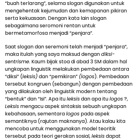
“buah terlarang”, selama slogan digunakan untuk
mengehentak kejumudan dan kemapanan pikiran
serta kekuasaan. Dengan kata lain slogan
sebagaimana seromoni rentan untuk
bermetamorfosa menjadi “penjara”.
Saat slogan dan seremoni telah menjadi “penjara”,
maka itulah yang saya maksud dengan
diksi-
sentrisme
. Kaum bijak stoa di abad 3 SM dalam hal
ungkapan linguistik melakukan pembedaan antara
“diksi” (
leksis)
dan “pemikiran”
(logos
). Pembedaan
tersebut kongruen (sebangun) dengan pembedaan
yang dilakukan oleh linguistik modern tentang
“bentuk” dan “Isi”. Apa itu
leksis
dan apa itu
logos
?,
Leksis
mengacu aspek sintaksis sebuah ungkapan
kebahasaan, sementara
logos
pada aspek
semantiknya (rajutan maknanya). Atau kalau kita
mencoba untuk menggunakan model teoritik
tersebut pada teori gerakan sosial,
leksis
dapat