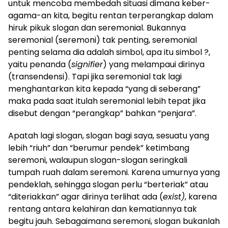
untuk mencoba membedah situasi dimana keber-
agama-an kita, begitu rentan terperangkap dalam
hiruk pikuk slogan dan seremonial. Bukannya
seremonial (seremoni) tak penting, seremonial
penting selama dia adalah simbol, apa itu simbol ?,
yaitu penanda (
signifier
) yang melampaui dirinya
(transendensi). Tapi jika seremonial tak lagi
menghantarkan kita kepada “yang di seberang”
maka pada saat itulah seremonial lebih tepat jika
disebut dengan “perangkap” bahkan “penjara”.
Apatah lagi slogan, slogan bagi saya, sesuatu yang
lebih “riuh” dan “berumur pendek” ketimbang
seremoni, walaupun slogan-slogan seringkali
tumpah ruah dalam seremoni. Karena umurnya yang
pendeklah, sehingga slogan perlu “berteriak” atau
“diteriakkan” agar dirinya terlihat ada (
exist)
, karena
rentang antara kelahiran dan kematiannya tak
begitu jauh. Sebagaimana seremoni, slogan bukanlah