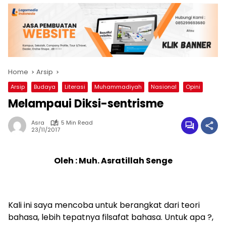
Home
Arsip
Arsip
Budaya
Literasi
Muhammadiyah
Nasional
Opini
Melampaui Diksi-sentrisme
Asra
5 Min Read
23/11/2017
Oleh : Muh. Asratillah Senge
Kali ini saya mencoba untuk berangkat dari teori
bahasa, lebih tepatnya filsafat bahasa. Untuk apa ?,