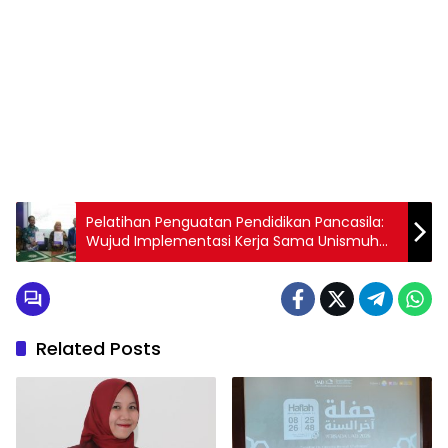
1
2
3
4
5
6
7
8
9
Pelatihan Penguatan Pendidikan Pancasila:
Wujud Implementasi Kerja Sama Unismuh
Makassar dan UMS
Related Posts