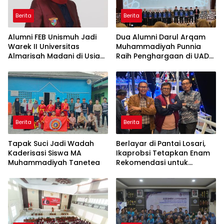
Berita
Berita
Alumni FEB Unismuh Jadi
Dua Alumni Darul Arqam
Warek II Universitas
Muhammadiyah Punnia
Almarisah Madani di Usia
Raih Penghargaan di UAD
29 Tahun
Yogyakarta
Berita
Berita
Tapak Suci Jadi Wadah
Berlayar di Pantai Losari,
Kaderisasi Siswa MA
Ikaprobsi Tetapkan Enam
Muhammadiyah Tanetea
Rekomendasi untuk
Bahasa Indonesia