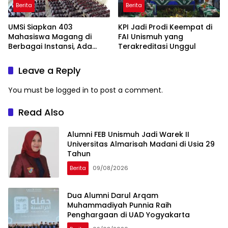
Berita
Berita
UMSi Siapkan 403
KPI Jadi Prodi Keempat di
Mahasiswa Magang di
FAI Unismuh yang
Berbagai Instansi, Ada
Terakreditasi Unggul
Program Internasional ke
Taiwan
Leave a Reply
You must be
logged in
to post a comment.
Read Also
Alumni FEB Unismuh Jadi Warek II
Universitas Almarisah Madani di Usia 29
Tahun
Berita
09/08/2026
Dua Alumni Darul Arqam
Muhammadiyah Punnia Raih
Penghargaan di UAD Yogyakarta