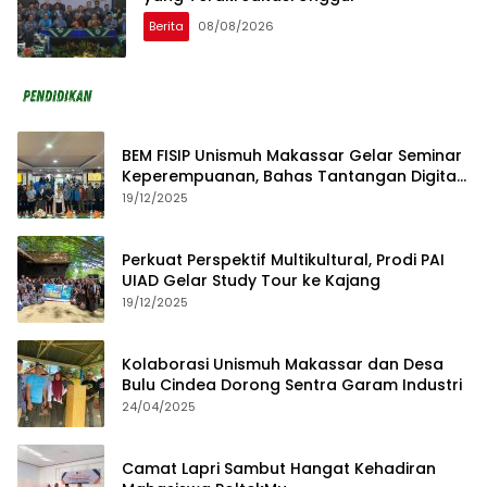
Berita
08/08/2026
BEM FISIP Unismuh Makassar Gelar Seminar
Keperempuanan, Bahas Tantangan Digital
dan Budaya Lokal
19/12/2025
Perkuat Perspektif Multikultural, Prodi PAI
UIAD Gelar Study Tour ke Kajang
19/12/2025
Kolaborasi Unismuh Makassar dan Desa
Bulu Cindea Dorong Sentra Garam Industri
24/04/2025
Camat Lapri Sambut Hangat Kehadiran