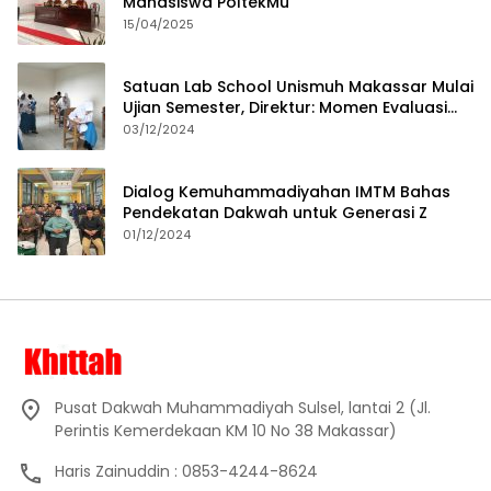
Mahasiswa PoltekMu
15/04/2025
Satuan Lab School Unismuh Makassar Mulai
Ujian Semester, Direktur: Momen Evaluasi
Proses Pembelajaran
03/12/2024
Dialog Kemuhammadiyahan IMTM Bahas
Pendekatan Dakwah untuk Generasi Z
01/12/2024
Pusat Dakwah Muhammadiyah Sulsel, lantai 2 (Jl.
Perintis Kemerdekaan KM 10 No 38 Makassar)
Haris Zainuddin : 0853-4244-8624