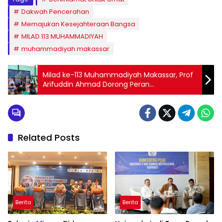
Dakwah Pencerahan
Memajukan Kesejahteraan Bangsa
MILAD 113 MUHAMMADIYAH
muhammadiyah makassar
Milad ke-113 Muhammadiyah Makassar, Prof
Arifuddin Ahmad Dorong Peran
Persyarikatan Majukan Kesejahteraan
Bangsa
Related Posts
Berita
Berita