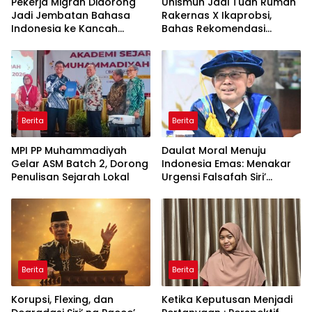
Pekerja Migran Didorong
Unismuh Jadi Tuan Rumah
Jadi Jembatan Bahasa
Rakernas X Ikaprobsi,
Indonesia ke Kancah
Bahas Rekomendasi
Global
Penguatan Bahasa
Indonesia di Tingkat
Global
Berita
Berita
MPI PP Muhammadiyah
Daulat Moral Menuju
Gelar ASM Batch 2, Dorong
Indonesia Emas: Menakar
Penulisan Sejarah Lokal
Urgensi Falsafah Siri’
naPacce di Tengah
Ancaman Kleptokrasi
Berita
Berita
Korupsi, Flexing, dan
Ketika Keputusan Menjadi