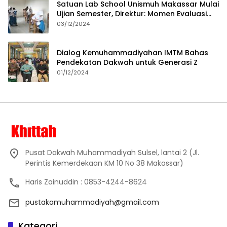
Satuan Lab School Unismuh Makassar Mulai
Ujian Semester, Direktur: Momen Evaluasi
Proses Pembelajaran
03/12/2024
Dialog Kemuhammadiyahan IMTM Bahas
Pendekatan Dakwah untuk Generasi Z
01/12/2024
Pusat Dakwah Muhammadiyah Sulsel, lantai 2 (Jl.
Perintis Kemerdekaan KM 10 No 38 Makassar)
Haris Zainuddin : 0853-4244-8624
pustakamuhammadiyah@gmail.com
Kategori