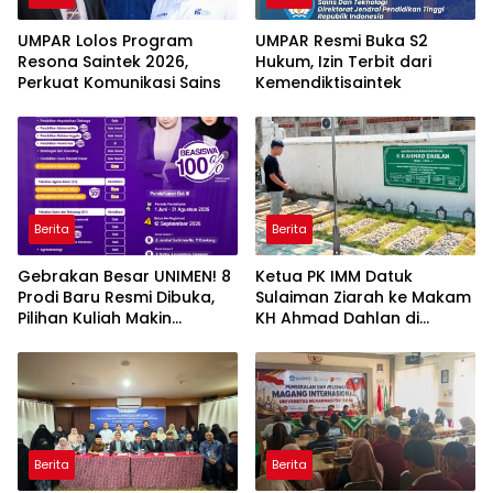
UMPAR Lolos Program
UMPAR Resmi Buka S2
Resona Saintek 2026,
Hukum, Izin Terbit dari
Perkuat Komunikasi Sains
Kemendiktisaintek
Berita
Berita
Gebrakan Besar UNIMEN! 8
Ketua PK IMM Datuk
Prodi Baru Resmi Dibuka,
Sulaiman Ziarah ke Makam
Pilihan Kuliah Makin
KH Ahmad Dahlan di
Lengkap
Yogyakarta
Berita
Berita