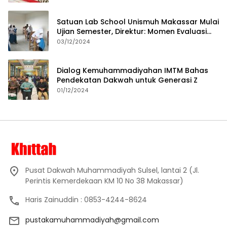
Satuan Lab School Unismuh Makassar Mulai
Ujian Semester, Direktur: Momen Evaluasi
Proses Pembelajaran
03/12/2024
Dialog Kemuhammadiyahan IMTM Bahas
Pendekatan Dakwah untuk Generasi Z
01/12/2024
Pusat Dakwah Muhammadiyah Sulsel, lantai 2 (Jl.
Perintis Kemerdekaan KM 10 No 38 Makassar)
Haris Zainuddin : 0853-4244-8624
pustakamuhammadiyah@gmail.com