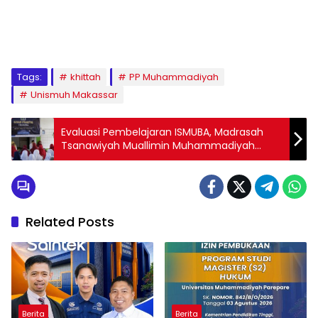
1
2
3
4
5
6
7
8
9
Tags:
khittah
PP Muhammadiyah
Unismuh Makassar
Evaluasi Pembelajaran ISMUBA, Madrasah
Tsanawiyah Muallimin Muhammadiyah
Makassar Helat Ujian Praktek
Related Posts
Berita
Berita