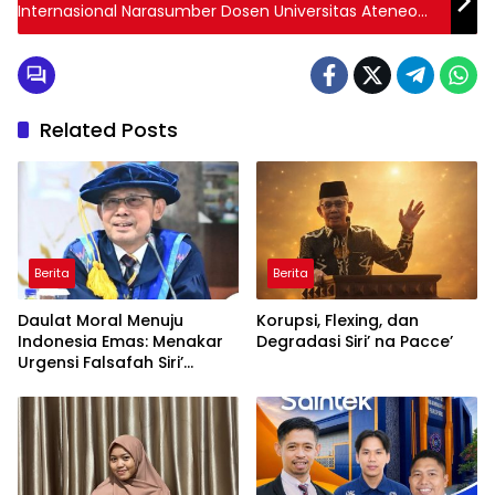
Internasional Narasumber Dosen Universitas Ateneo
de Davao Filipina
Related Posts
Berita
Berita
Daulat Moral Menuju
Korupsi, Flexing, dan
Indonesia Emas: Menakar
Degradasi Siri’ na Pacce’
Urgensi Falsafah Siri’
naPacce di Tengah
Ancaman Kleptokrasi