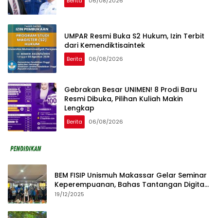
Berita
06/08/2026
UMPAR Resmi Buka S2 Hukum, Izin Terbit
dari Kemendiktisaintek
Berita
06/08/2026
Gebrakan Besar UNIMEN! 8 Prodi Baru
Resmi Dibuka, Pilihan Kuliah Makin
Lengkap
Berita
06/08/2026
BEM FISIP Unismuh Makassar Gelar Seminar
Keperempuanan, Bahas Tantangan Digital
dan Budaya Lokal
19/12/2025