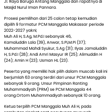
Jl. Raya Baruga Antang Manggala dan rapatnya di
Masjid Nurul Iman Pannara.
Prosesi pemilihan dari 25 calon tetap kemudian
dipilih 9 formatur PCM Manggala Makassar periode
2022-2027 yakni;
Muh Ali H, S.Ag, M.Pd.I sebanyak 46,
Kamaluddin Lala (39), Anwar, S.Pi,M.Pi (37);
Muhammad Mahdi Syukur, S.Ag (31); Ilyas Jamaluddin
H, S.Pd.I (28); Andi Amri Masyur IR (25); Alimuddin H
(24); Amin H (23); Usman HL (23).
Peserta yang memiliki hak pilih dalam muscab kali ini
berjumlah 63 orang terdiri dari unsur PCM Manggala
sebanyak 9 orang. Unsur Pimpinan Ranting
Muhammadiyah (PRM) se PCM Manggala 44
orang.Ortom Muhammadiyah sebanyak 10 orang.
Ketua terpilih PCM Manggala Muh Ali H, pada