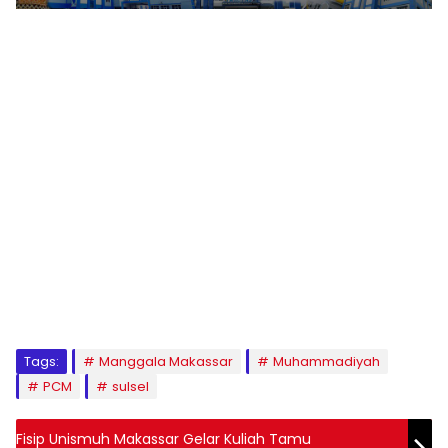
1
2
3
4
5
6
7
8
9
Tags:
Manggala Makassar
Muhammadiyah
PCM
sulsel
Fisip Unismuh Makassar Gelar Kuliah Tamu