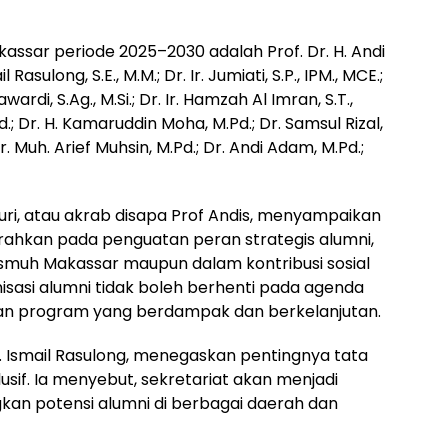
assar periode 2025–2030 adalah Prof. Dr. H. Andi
 Rasulong, S.E., M.M.; Dr. Ir. Jumiati, S.P., IPM., MCE.;
wardi, S.Ag., M.Si.; Dr. Ir. Hamzah Al Imran, S.T.,
Pd.; Dr. H. Kamaruddin Moha, M.Pd.; Dr. Samsul Rizal,
; Dr. Muh. Arief Muhsin, M.Pd.; Dr. Andi Adam, M.Pd.;
msuri, atau akrab disapa Prof Andis, menyampaikan
ahkan pada penguatan peran strategis alumni,
smuh Makassar maupun dalam kontribusi sosial
sasi alumni tidak boleh berhenti pada agenda
ngan program yang berdampak dan berkelanjutan.
Dr. Ismail Rasulong, menegaskan pentingnya tata
lusif. Ia menyebut, sekretariat akan menjadi
kan potensi alumni di berbagai daerah dan