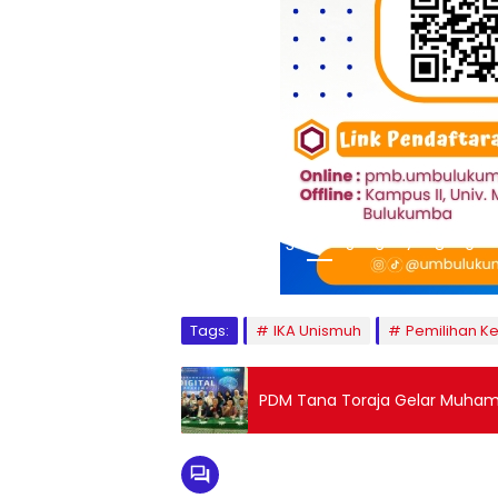
1
2
3
4
5
6
7
8
9
Tags:
IKA Unismuh
Pemilihan Ke
PDM Tana Toraja Gelar Muham