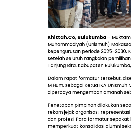
Khittah.Co, Bulukumba
— Muktamar
Muhammadiyah (Unismuh) Makassar
kepengurusan periode 2025–2030. Ke
setelah seluruh rangkaian pemiliha
Tanjung Bira, Kabupaten Bulukumba,
Dalam rapat formatur tersebut, disepa
M.Hum. sebagai Ketua IKA Unismuh Ma
dipercaya mengemban amanah seba
Penetapan pimpinan dilakukan se
rekam jejak organisasi, representasi
dan profesi. Para formatur sepak
memperkuat konsolidasi alumni seka