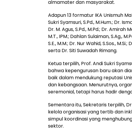
almamater dan masyarakat.
Adapun 13 formatur IKA Unismuh Mak
Sukri Syamsuri, S.Pd., M.Hum.; Dr. Ismail
Dr. M. Agus, S.Pd., M.Pd.; Dr. Amirah Ma
M.T., IPM.; Dahlan Sulaiman, S.Ag., M.
S.E., M.M.; Dr. Nur Wahid, S.Sos., M.Si.
serta Dr. Siti Suwadah Rimang.
Ketua terpilih, Prof. Andi Sukri Sya
bahwa kepengurusan baru akan diar
baik dalam mendukung reputasi Uni
dan kebangsaan. Menurutnya, organi
seremonial, tetapi harus hadir de
Sementara itu, Sekretaris terpilih, 
kelola organisasi yang tertib dan ink
simpul koordinasi yang menghubung
sektor.