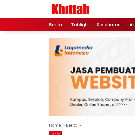
Skip
to
content
Berita
Tabligh
Kesehatan
Ai
Home
Berita
Berita