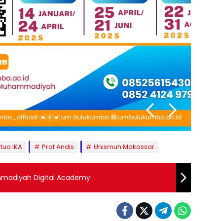
tua IKA
Prof Andis
Unismuh Makassar
madiyah Digital Academy