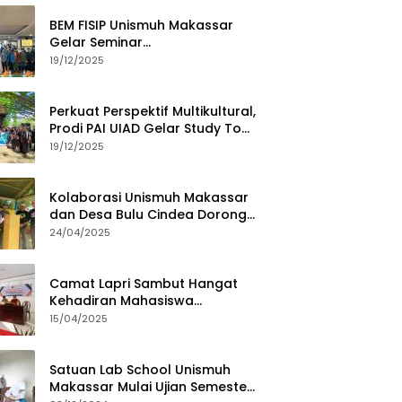
BEM FISIP Unismuh Makassar
Gelar Seminar
Keperempuanan, Bahas
19/12/2025
Tantangan Digital dan Budaya
Lokal
Perkuat Perspektif Multikultural,
Prodi PAI UIAD Gelar Study Tour
ke Kajang
19/12/2025
Kolaborasi Unismuh Makassar
dan Desa Bulu Cindea Dorong
Sentra Garam Industri
24/04/2025
Camat Lapri Sambut Hangat
Kehadiran Mahasiswa
PoltekMu
15/04/2025
Satuan Lab School Unismuh
Makassar Mulai Ujian Semester,