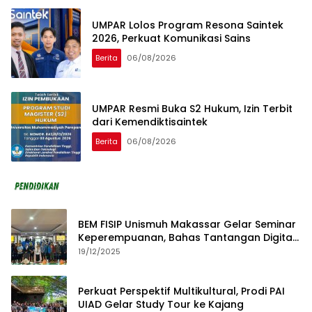
UMPAR Lolos Program Resona Saintek
2026, Perkuat Komunikasi Sains
Berita
06/08/2026
UMPAR Resmi Buka S2 Hukum, Izin Terbit
dari Kemendiktisaintek
Berita
06/08/2026
BEM FISIP Unismuh Makassar Gelar Seminar
Keperempuanan, Bahas Tantangan Digital
dan Budaya Lokal
19/12/2025
Perkuat Perspektif Multikultural, Prodi PAI
UIAD Gelar Study Tour ke Kajang