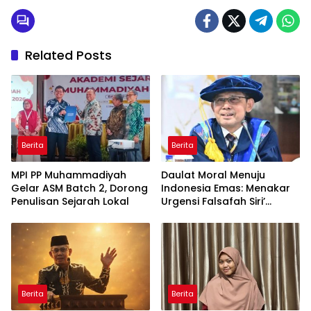
Related Posts
Berita
Berita
MPI PP Muhammadiyah
Daulat Moral Menuju
Gelar ASM Batch 2, Dorong
Indonesia Emas: Menakar
Penulisan Sejarah Lokal
Urgensi Falsafah Siri’
naPacce di Tengah
Ancaman Kleptokrasi
Berita
Berita