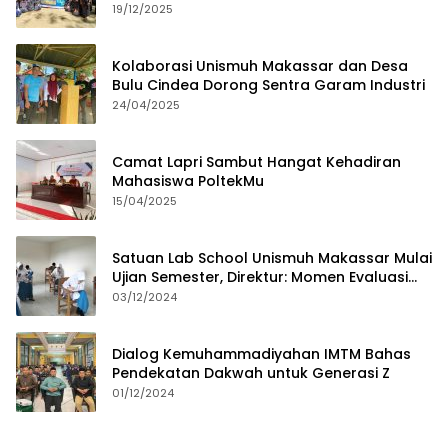
19/12/2025
Kolaborasi Unismuh Makassar dan Desa
Bulu Cindea Dorong Sentra Garam Industri
24/04/2025
Camat Lapri Sambut Hangat Kehadiran
Mahasiswa PoltekMu
15/04/2025
Satuan Lab School Unismuh Makassar Mulai
Ujian Semester, Direktur: Momen Evaluasi
Proses Pembelajaran
03/12/2024
Dialog Kemuhammadiyahan IMTM Bahas
Pendekatan Dakwah untuk Generasi Z
01/12/2024