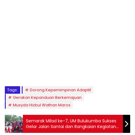
1
2
3
4
5
6
7
8
9
Tags:
Dorong Kepemimpinan Adaptif
Gerakan Kepanduan Berkemajuan
Musyda Hizbul Wathan Maros
Semarak Milad ke-7, UM Bulukumba Sukses
Gelar Jalan Santai dan Rangkaian Kegiatan
Sosial