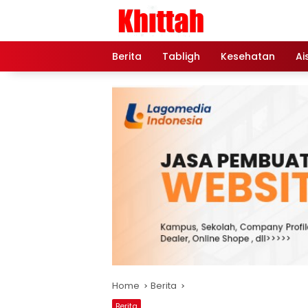
Skip
to
content
Berita
Tabligh
Kesehatan
Ai
Home
Berita
Berita