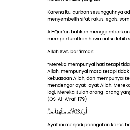
Karena itu, qurban sesungguhnya a
menyembelih sifat rakus, egois, som
Al-Qur’an bahkan menggambarkan m
memperturutkan hawa nafsu lebih s
Allah Swt. berfirman:
“Mereka mempunyai hati tetapi ti
Allah, mempunyai mata tetapi tida
kekuasaan Allah, dan mempunyai tel
mendengar ayat-ayat Allah. Mereka i
lagi. Mereka itulah orang-orang yang 
(QS. Al-A’raf: 179)
أُولَٰئِكَكَالْأَنْعَامِبَلْهُمْأَضَلُّ
Ayat ini menjadi peringatan keras 