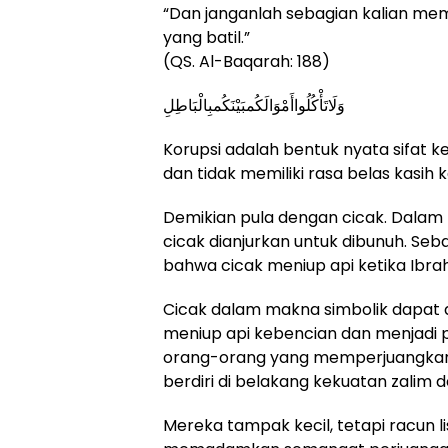
“Dan janganlah sebagian kalian mem
yang batil.”
(QS. Al-Baqarah: 188)
وَلَاتَأْكُلُواأَمْوَالَكُمبَيْنَكُمبِالْبَاطِلِ
Korupsi adalah bentuk nyata sifat k
dan tidak memiliki rasa belas kasih
Demikian pula dengan cicak. Dalam 
cicak dianjurkan untuk dibunuh. S
bahwa cicak meniup api ketika Ibra
Cicak dalam makna simbolik dapat 
meniup api kebencian dan menjad
orang-orang yang memperjuangkan 
berdiri di belakang kekuatan zalim 
Mereka tampak kecil, tetapi racun 