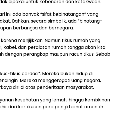
tidak dipakai untuk kebenaran dan ketakwaan.
i ini, ada banyak “sifat kebinatangan” yang
kat. Bahkan, secara simbolik, ada “binatang-
idupan berbangsa dan bernegara.
i karena menjijikkan. Namun tikus rumah yang
kabel, dan peralatan rumah tangga akan kita
uh dengan perangkap maupun racun tikus. Sebab
“tikus-tikus berdasi”. Mereka bukan hidup di
pendingin. Mereka menggerogoti uang negara,
ya diri di atas penderitaan masyarakat.
 layanan kesehatan yang lemah, hingga kemiskinan
 lahir dari kerakusan para pengkhianat amanah.