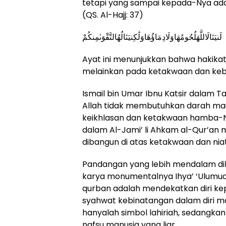
tetapi yang sampai kepada-Nya ada
(QS. Al-Hajj: 37)
لَنيَنَالَاللَّهَلُحُومُهَاوَلَادِمَاؤُهَاوَلَٰكِنيَنَالُهُالتَّقْوَىٰمِنكُمْ
Ayat ini menunjukkan bahwa hakikat
melainkan pada ketakwaan dan keb
Ismail bin Umar Ibnu Katsir dalam T
Allah tidak membutuhkan darah ma
keikhlasan dan ketakwaan hamba-Ny
dalam Al-Jami’ li Ahkam al-Qur’an
dibangun di atas ketakwaan dan niat
Pandangan yang lebih mendalam di
karya monumentalnya Ihya’ ‘Ulumud
qurban adalah mendekatkan diri k
syahwat kebinatangan dalam diri ma
hanyalah simbol lahiriah, sedangka
nafsu manusia yang liar.