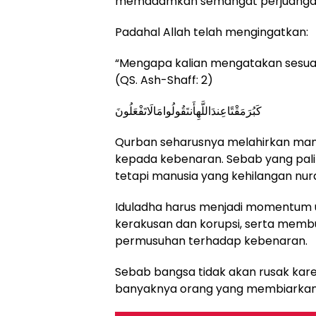
memadamkan semangat perjuanga
Padahal Allah telah mengingatkan:
“Mengapa kalian mengatakan sesuatu
(QS. Ash-Shaff: 2)
كَبُرَمَقْتًاعِندَاللَّهِأَنتَقُولُوامَالَاتَفْعَلُونَ
Qurban seharusnya melahirkan manus
kepada kebenaran. Sebab yang palin
tetapi manusia yang kehilangan nura
Iduladha harus menjadi momentum 
kerakusan dan korupsi, serta memb
permusuhan terhadap kebenaran.
Sebab bangsa tidak akan rusak karen
banyaknya orang yang membiarkan k