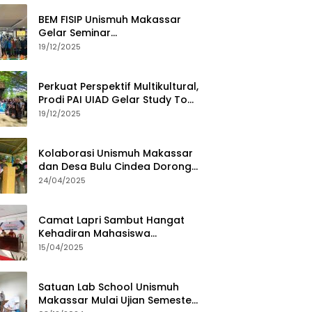
BEM FISIP Unismuh Makassar
Gelar Seminar
Keperempuanan, Bahas
19/12/2025
Tantangan Digital dan Budaya
Lokal
Perkuat Perspektif Multikultural,
Prodi PAI UIAD Gelar Study Tour
ke Kajang
19/12/2025
Kolaborasi Unismuh Makassar
dan Desa Bulu Cindea Dorong
Sentra Garam Industri
24/04/2025
Camat Lapri Sambut Hangat
Kehadiran Mahasiswa
PoltekMu
15/04/2025
Satuan Lab School Unismuh
Makassar Mulai Ujian Semester,