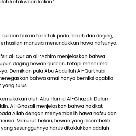
lah ketakwaan kalian.”
 qurban bukan terletak pada darah dan daging,
erhasilan manusia menundukkan hawa nafsunya.
afsir al-Qur’an al-‘Azhim menjelaskan bahwa
upun daging hewan qurban, tetapi menerima
a. Demikian pula Abu Abdullah Al-Qurthubi
 menegaskan bahwa amal hanya bernilai apabila
 yang tulus.
kemukakan oleh Abu Hamid Al-Ghazali. Dalam
din, Al-Ghazali menjelaskan bahwa hakikat
epada Allah dengan menyembelih hawa nafsu dan
nusia. Menurut beliau, hewan yang disembelih
n yang sesungguhnya harus ditaklukkan adalah