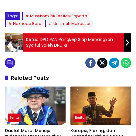
Tags:
Musykom PIKOM IMM Faperta
Nakhoda Baru
Unismuh Makassar
Ketua DPD PAN Pangkep Siap Menangkan
Syaiful Saleh DPD RI
Related Posts
Berita
Berita
Daulat Moral Menuju
Korupsi, Flexing, dan