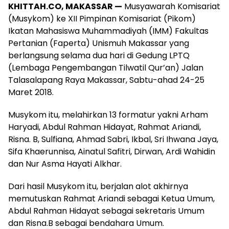
KHITTAH.CO, MAKASSAR —
Musyawarah Komisariat
(Musykom) ke XII Pimpinan Komisariat (Pikom)
Ikatan Mahasiswa Muhammadiyah (IMM) Fakultas
Pertanian (Faperta) Unismuh Makassar yang
berlangsung selama dua hari di Gedung LPTQ
(Lembaga Pengembangan Tilwatil Qur’an) Jalan
Talasalapang Raya Makassar, Sabtu-ahad 24-25
Maret 2018.
Musykom itu, melahirkan 13 formatur yakni Arham
Haryadi, Abdul Rahman Hidayat, Rahmat Ariandi,
Risna. B, Sulfiana, Ahmad Sabri, Ikbal, Sri Ihwana Jaya,
Sifa Khaerunnisa, Ainatul Safitri, Dirwan, Ardi Wahidin
dan Nur Asma Hayati Alkhar.
Dari hasil Musykom itu, berjalan alot akhirnya
memutuskan Rahmat Ariandi sebagai Ketua Umum,
Abdul Rahman Hidayat sebagai sekretaris Umum
dan Risna.B sebagai bendahara Umum.