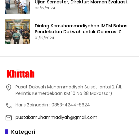
Ujian Semester, Direktur: Momen Evaluasi
Proses Pembelajaran
03/12/2024
Dialog Kemuhammadiyahan IMTM Bahas
Pendekatan Dakwah untuk Generasi Z
01/12/2024
Pusat Dakwah Muhammadiyah Sulsel, lantai 2 (Jl.
Perintis Kemerdekaan KM 10 No 38 Makassar)
Haris Zainuddin : 0853-4244-8624
pustakamuhammadiyah@gmail.com
Kategori