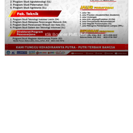
Klik Banner PMB UMSI
1
2
3
4
5
6
7
8
9