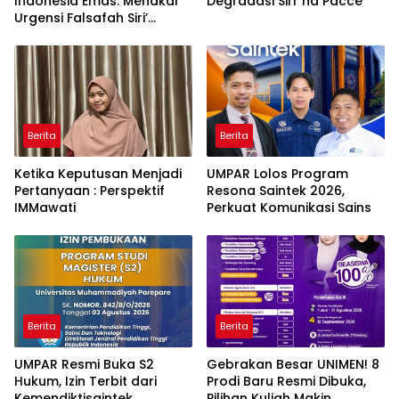
Indonesia Emas: Menakar
Degradasi Siri’ na Pacce’
Urgensi Falsafah Siri’
naPacce di Tengah
Ancaman Kleptokrasi
Berita
Berita
Ketika Keputusan Menjadi
UMPAR Lolos Program
Pertanyaan : Perspektif
Resona Saintek 2026,
IMMawati
Perkuat Komunikasi Sains
Berita
Berita
UMPAR Resmi Buka S2
Gebrakan Besar UNIMEN! 8
Hukum, Izin Terbit dari
Prodi Baru Resmi Dibuka,
Kemendiktisaintek
Pilihan Kuliah Makin