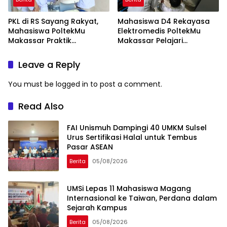
PKL di RS Sayang Rakyat,
Mahasiswa D4 Rekayasa
Mahasiswa PoltekMu
Elektromedis PoltekMu
Makassar Praktik
Makassar Pelajari
Troubleshooting Alat USG
Pemeliharaan Baby
Incubator di RS Unhas
Leave a Reply
You must be
logged in
to post a comment.
Read Also
FAI Unismuh Dampingi 40 UMKM Sulsel
Urus Sertifikasi Halal untuk Tembus
Pasar ASEAN
Berita
05/08/2026
UMSi Lepas 11 Mahasiswa Magang
Internasional ke Taiwan, Perdana dalam
Sejarah Kampus
Berita
05/08/2026