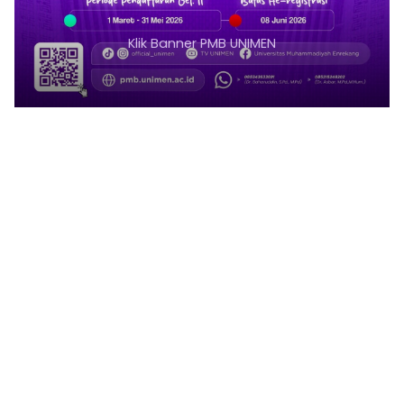
Klik Banner PMB UNIMEN
1
2
3
4
5
6
7
8
9