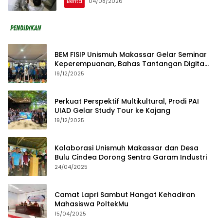
Berita
04/08/2026
BEM FISIP Unismuh Makassar Gelar Seminar
Keperempuanan, Bahas Tantangan Digital
dan Budaya Lokal
19/12/2025
Perkuat Perspektif Multikultural, Prodi PAI
UIAD Gelar Study Tour ke Kajang
19/12/2025
Kolaborasi Unismuh Makassar dan Desa
Bulu Cindea Dorong Sentra Garam Industri
24/04/2025
Camat Lapri Sambut Hangat Kehadiran
Mahasiswa PoltekMu
15/04/2025