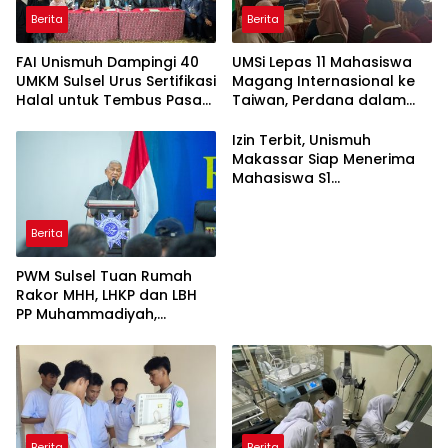
Berita
Berita
FAI Unismuh Dampingi 40
UMSi Lepas 11 Mahasiswa
UMKM Sulsel Urus Sertifikasi
Magang Internasional ke
Halal untuk Tembus Pasar
Taiwan, Perdana dalam
ASEAN
Sejarah Kampus
Izin Terbit, Unismuh
Makassar Siap Menerima
Mahasiswa S1
Keperawatan dan Profesi
Ners
Berita
PWM Sulsel Tuan Rumah
Rakor MHH, LHKP dan LBH
PP Muhammadiyah,
Perkuat Gerakan Hukum
dan Kebijakan Publik
Berita
Berita