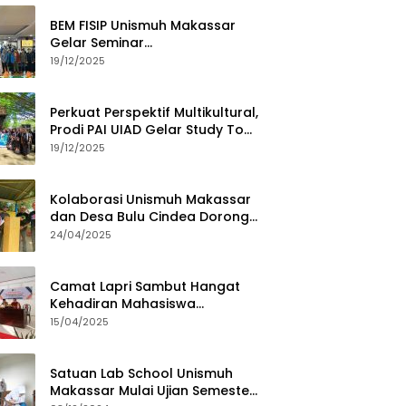
BEM FISIP Unismuh Makassar
Gelar Seminar
Keperempuanan, Bahas
19/12/2025
Tantangan Digital dan Budaya
Lokal
Perkuat Perspektif Multikultural,
Prodi PAI UIAD Gelar Study Tour
ke Kajang
19/12/2025
Kolaborasi Unismuh Makassar
dan Desa Bulu Cindea Dorong
Sentra Garam Industri
24/04/2025
Camat Lapri Sambut Hangat
Kehadiran Mahasiswa
PoltekMu
15/04/2025
Satuan Lab School Unismuh
Makassar Mulai Ujian Semester,