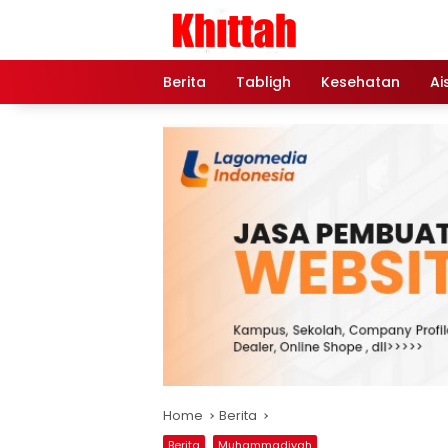
Skip
to
content
Berita
Tabligh
Kesehatan
Ai
Home
Berita
Berita
Muhammadiyah