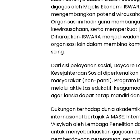
digagas oleh Majelis Ekonomi. ISWAR
mengembangkan potensi wirausaha d
Organisasi ini hadir guna memban
kewirausahaan, serta memperkuat ja
Diharapkan, ISWARA menjadi wadah k
organisasi lain dalam membina kom
saing.
Dari sisi pelayanan sosial, Daycare L
Kesejahteraan Sosial diperkenalkan
masyarakat (non-panti). Program in
melalui aktivitas edukatif, keagamaa
agar lansia dapat tetap mandiri dan
Dukungan terhadap dunia akademik j
internasional bertajuk A’MASE: Int
‘Aisyiyah oleh Lembaga Penelitian d
untuk menyebarluaskan gagasan da
pemberdayaan perempuan, serta pe