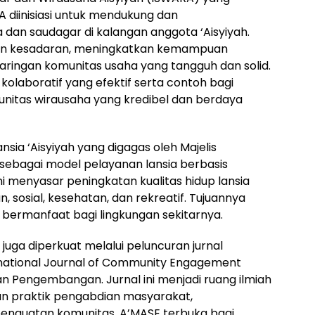
A diinisiasi untuk mendukung dan
an saudagar di kalangan anggota ‘Aisyiyah.
gun kesadaran, meningkatkan kemampuan
ringan komunitas usaha yang tangguh dan solid.
olaboratif yang efektif serta contoh bagi
unitas wirausaha yang kredibel dan berdaya
ansia ‘Aisyiyah yang digagas oleh Majelis
 sebagai model pelayanan lansia berbasis
i menyasar peningkatan kualitas hidup lansia
n, sosial, kesehatan, dan rekreatif. Tujuannya
 bermanfaat bagi lingkungan sekitarnya.
uga diperkuat melalui peluncuran jurnal
ernational Journal of Community Engagement
an Pengembangan. Jurnal ini menjadi ruang ilmiah
n praktik pengabdian masyarakat,
nguatan komunitas. A’MASE terbuka bagi