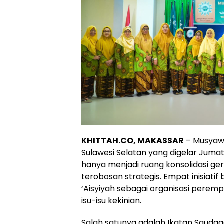
KHITTAH.CO, MAKASSAR
– Musyawa
Sulawesi Selatan yang digelar Jumat,
hanya menjadi ruang konsolidasi ger
terobosan strategis. Empat inisiat
‘Aisyiyah sebagai organisasi perem
isu-isu kekinian.
Salah satunya adalah Ikatan Sauda