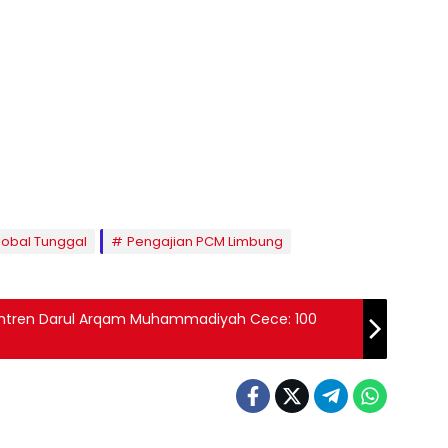
lobal Tunggal
Pengajian PCM Limbung
tren Darul Arqam Muhammadiyah Cece: 100