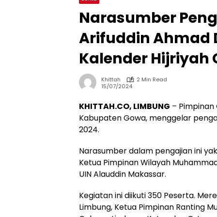
Narasumber Penga
Arifuddin Ahmad
Kalender Hijriyah
Khittah
2 Min Read
15/07/2024
KHITTAH.CO, LIMBUNG
– Pimpinan
Kabupaten Gowa, menggelar pengajian
2024.
Narasumber dalam pengajian ini yak
Ketua Pimpinan Wilayah Muhammadiy
UIN Alauddin Makassar.
Kegiatan ini diikuti 350 Peserta. 
Limbung, Ketua Pimpinan Ranting M