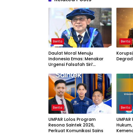
Berita
Berita
Daulat Moral Menuju
Korupsi
Indonesia Emas: Menakar
Degrada
Urgensi Falsafah Siri’
naPacce di Tengah
Ancaman Kleptokrasi
Berita
Berita
UMPAR Lolos Program
UMPAR 
Resona Saintek 2026,
Hukum, I
Perkuat Komunikasi Sains
Kemendi