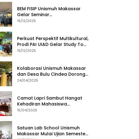
BEM FISIP Unismuh Makassar
Gelar Seminar
Keperempuanan, Bahas
19/12/2025
Tantangan Digital dan Budaya
Lokal
Perkuat Perspektif Multikultural,
Prodi PAI UIAD Gelar Study Tour
ke Kajang
19/12/2025
Kolaborasi Unismuh Makassar
dan Desa Bulu Cindea Dorong
Sentra Garam Industri
24/04/2025
Camat Lapri Sambut Hangat
Kehadiran Mahasiswa
PoltekMu
15/04/2025
Satuan Lab School Unismuh
Makassar Mulai Ujian Semester,