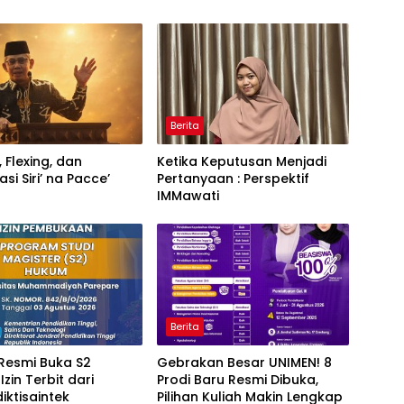
Berita
, Flexing, dan
Ketika Keputusan Menjadi
si Siri’ na Pacce’
Pertanyaan : Perspektif
IMMawati
Berita
Resmi Buka S2
Gebrakan Besar UNIMEN! 8
zin Terbit dari
Prodi Baru Resmi Dibuka,
ktisaintek
Pilihan Kuliah Makin Lengkap