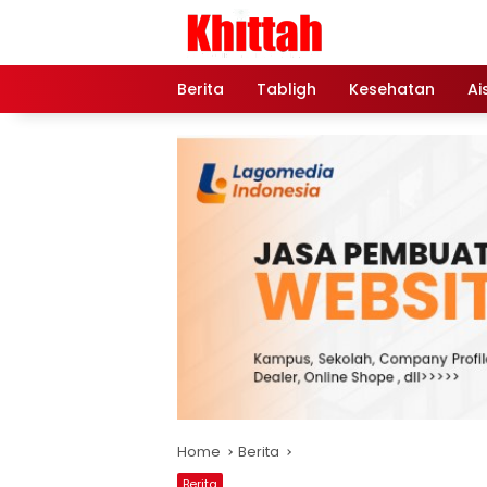
Skip
to
content
Berita
Tabligh
Kesehatan
Ai
Home
Berita
Berita