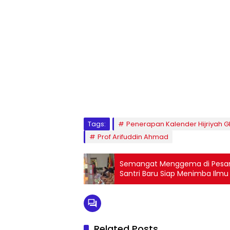
1
2
3
4
5
6
7
8
9
Tags:
Penerapan Kalender Hijriyah G
Prof Arifuddin Ahmad
Semangat Menggema di Pesan
Santri Baru Siap Menimba Ilmu
Related Posts