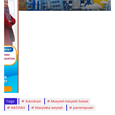
1
2
3
4
5
6
7
8
9
Tags:
Advokasi
Musywil nasyiah Sulsel
NASYIAH
Nasyiatul asiyiah
perempuan