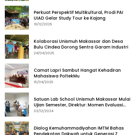
Perkuat Perspektif Multikultural, Prodi PAI
UIAD Gelar Study Tour ke Kajang
19/12/2025
Kolaborasi Unismuh Makassar dan Desa
Bulu Cindea Dorong Sentra Garam Industri
24/04/2025
Camat Lapri Sambut Hangat Kehadiran
Mahasiswa PoltekMu
15/04/2025
Satuan Lab School Unismuh Makassar Mulai
Ujian Semester, Direktur: Momen Evaluasi
Proses Pembelajaran
03/12/2024
Dialog Kemuhammadiyahan IMTM Bahas
Pendekatan Dakwah untuk Generasi Z