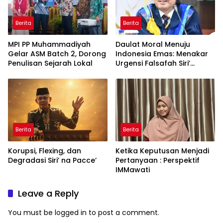
Berita
Berita
MPI PP Muhammadiyah
Daulat Moral Menuju
Gelar ASM Batch 2, Dorong
Indonesia Emas: Menakar
Penulisan Sejarah Lokal
Urgensi Falsafah Siri’
naPacce di Tengah
Ancaman Kleptokrasi
Berita
Berita
Korupsi, Flexing, dan
Ketika Keputusan Menjadi
Degradasi Siri’ na Pacce’
Pertanyaan : Perspektif
IMMawati
Leave a Reply
You must be
logged in
to post a comment.