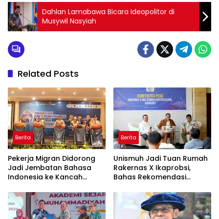
Dahlan Lamabawa Bicara Ideopolitor di
Musywil Nasyiah
Related Posts
Berita
Berita
Pekerja Migran Didorong
Unismuh Jadi Tuan Rumah
Jadi Jembatan Bahasa
Rakernas X Ikaprobsi,
Indonesia ke Kancah
Bahas Rekomendasi
Global
Penguatan Bahasa
Indonesia di Tingkat
Global