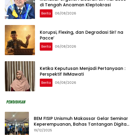
di Tengah Ancaman Kleptokrasi
Berita
06/08/2026
Korupsi, Flexing, dan Degradasi Siri’ na
Pacce’
Berita
06/08/2026
Ketika Keputusan Menjadi Pertanyaan :
Perspektif IMMawati
Berita
06/08/2026
BEM FISIP Unismuh Makassar Gelar Seminar
Keperempuanan, Bahas Tantangan Digital
dan Budaya Lokal
19/12/2025