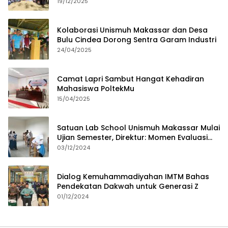
19/12/2025
Kolaborasi Unismuh Makassar dan Desa
Bulu Cindea Dorong Sentra Garam Industri
24/04/2025
Camat Lapri Sambut Hangat Kehadiran
Mahasiswa PoltekMu
15/04/2025
Satuan Lab School Unismuh Makassar Mulai
Ujian Semester, Direktur: Momen Evaluasi
Proses Pembelajaran
03/12/2024
Dialog Kemuhammadiyahan IMTM Bahas
Pendekatan Dakwah untuk Generasi Z
01/12/2024