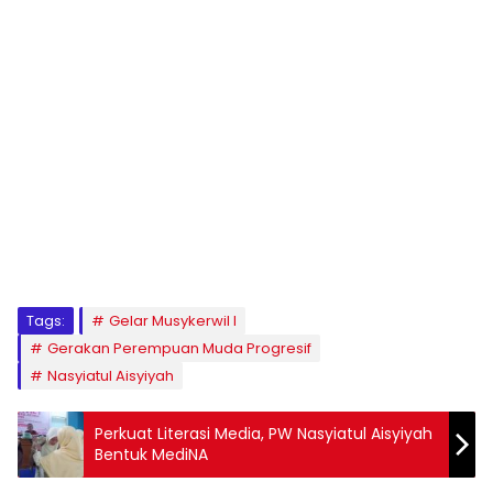
1
2
3
4
5
6
7
8
9
Tags:
Gelar Musykerwil I
Gerakan Perempuan Muda Progresif
Nasyiatul Aisyiyah
Perkuat Literasi Media, PW Nasyiatul Aisyiyah
Bentuk MediNA