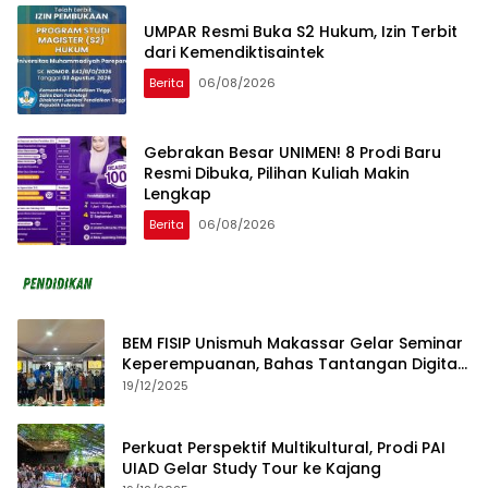
UMPAR Resmi Buka S2 Hukum, Izin Terbit
dari Kemendiktisaintek
Berita
06/08/2026
Gebrakan Besar UNIMEN! 8 Prodi Baru
Resmi Dibuka, Pilihan Kuliah Makin
Lengkap
Berita
06/08/2026
BEM FISIP Unismuh Makassar Gelar Seminar
Keperempuanan, Bahas Tantangan Digital
dan Budaya Lokal
19/12/2025
Perkuat Perspektif Multikultural, Prodi PAI
UIAD Gelar Study Tour ke Kajang