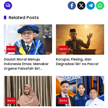
Related Posts
Berita
Berita
Daulat Moral Menuju
Korupsi, Flexing, dan
Indonesia Emas: Menakar
Degradasi Siri’ na Pacce’
Urgensi Falsafah Siri’
naPacce di Tengah
Ancaman Kleptokrasi
Berita
Berita