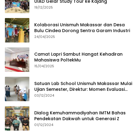
UIAD Gelar Study Tour ke Kajang
19/12/2025
Kolaborasi Unismuh Makassar dan Desa
Bulu Cindea Dorong Sentra Garam Industri
24/04/2025
Camat Lapri Sambut Hangat Kehadiran
Mahasiswa PoltekMu
15/04/2025
Satuan Lab School Unismuh Makassar Mulai
Ujian Semester, Direktur: Momen Evaluasi
Proses Pembelajaran
03/12/2024
Dialog Kemuhammadiyahan IMTM Bahas
Pendekatan Dakwah untuk Generasi Z
01/12/2024