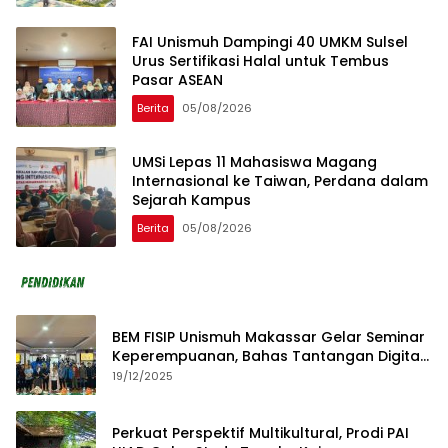
FAI Unismuh Dampingi 40 UMKM Sulsel
Urus Sertifikasi Halal untuk Tembus
Pasar ASEAN
Berita
05/08/2026
UMSi Lepas 11 Mahasiswa Magang
Internasional ke Taiwan, Perdana dalam
Sejarah Kampus
Berita
05/08/2026
BEM FISIP Unismuh Makassar Gelar Seminar
Keperempuanan, Bahas Tantangan Digital
dan Budaya Lokal
19/12/2025
Perkuat Perspektif Multikultural, Prodi PAI