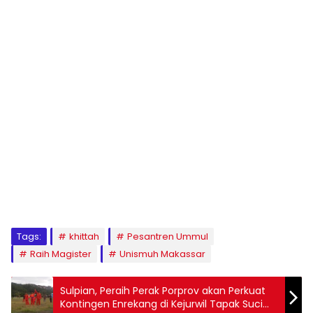
1
2
3
4
5
6
7
8
9
Tags:
khittah
Pesantren Ummul
Raih Magister
Unismuh Makassar
Sulpian, Peraih Perak Porprov akan Perkuat
Kontingen Enrekang di Kejurwil Tapak Suci