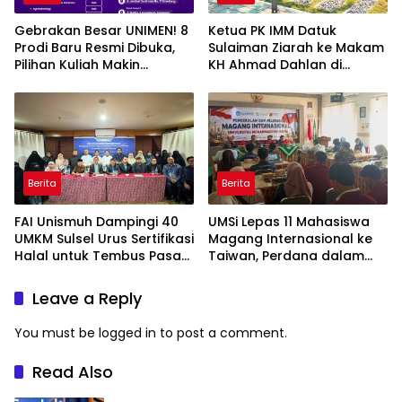
Gebrakan Besar UNIMEN! 8
Ketua PK IMM Datuk
Prodi Baru Resmi Dibuka,
Sulaiman Ziarah ke Makam
Pilihan Kuliah Makin
KH Ahmad Dahlan di
Lengkap
Yogyakarta
Berita
Berita
FAI Unismuh Dampingi 40
UMSi Lepas 11 Mahasiswa
UMKM Sulsel Urus Sertifikasi
Magang Internasional ke
Halal untuk Tembus Pasar
Taiwan, Perdana dalam
ASEAN
Sejarah Kampus
Leave a Reply
You must be
logged in
to post a comment.
Read Also