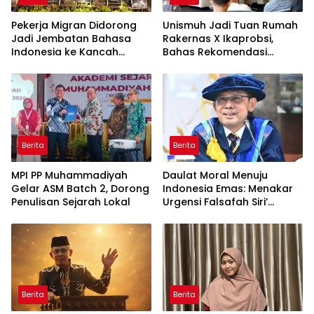
Pekerja Migran Didorong
Unismuh Jadi Tuan Rumah
Jadi Jembatan Bahasa
Rakernas X Ikaprobsi,
Indonesia ke Kancah
Bahas Rekomendasi
Global
Penguatan Bahasa
Indonesia di Tingkat
Global
Berita
Berita
MPI PP Muhammadiyah
Daulat Moral Menuju
Gelar ASM Batch 2, Dorong
Indonesia Emas: Menakar
Penulisan Sejarah Lokal
Urgensi Falsafah Siri’
naPacce di Tengah
Ancaman Kleptokrasi
Berita
Berita