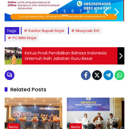
1
2
3
4
5
6
7
8
9
Tags:
Kantor Bupati Sinjai
Musycab XVI
PC IMM Sinjai
Ketua Prodi Pendidikan Bahasa Indonesia
Unismuh Raih Jabatan Guru Besar
Related Posts
Berita
Berita