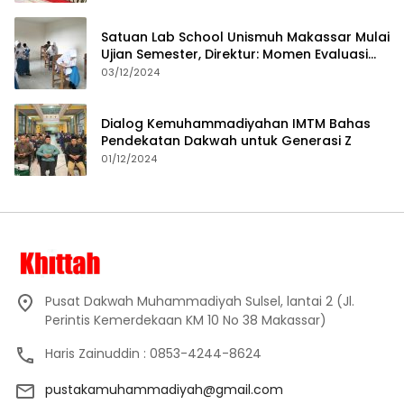
Satuan Lab School Unismuh Makassar Mulai
Ujian Semester, Direktur: Momen Evaluasi
Proses Pembelajaran
03/12/2024
Dialog Kemuhammadiyahan IMTM Bahas
Pendekatan Dakwah untuk Generasi Z
01/12/2024
Pusat Dakwah Muhammadiyah Sulsel, lantai 2 (Jl.
Perintis Kemerdekaan KM 10 No 38 Makassar)
Haris Zainuddin : 0853-4244-8624
pustakamuhammadiyah@gmail.com