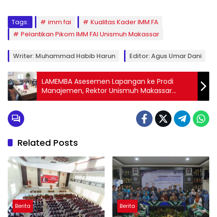
Tags:
imm fai
Kualitas Kader IMM FA
Pelantikan Pikom IMM FAI Unismuh Makassar
Writer: Muhammad Habib Harun
Editor: Agus Umar Dani
LAMEMBA Asesemen Lapangan ke Prodi
Manajemen, Rektor Unismuh Makassar
Harap Akreditasi Lebih Baik
Related Posts
Berita
Berita