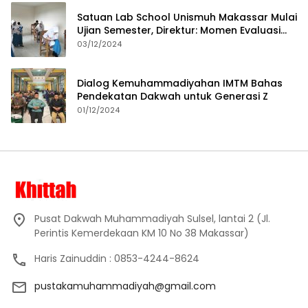
Satuan Lab School Unismuh Makassar Mulai
Ujian Semester, Direktur: Momen Evaluasi
Proses Pembelajaran
03/12/2024
Dialog Kemuhammadiyahan IMTM Bahas
Pendekatan Dakwah untuk Generasi Z
01/12/2024
Pusat Dakwah Muhammadiyah Sulsel, lantai 2 (Jl.
Perintis Kemerdekaan KM 10 No 38 Makassar)
Haris Zainuddin : 0853-4244-8624
pustakamuhammadiyah@gmail.com