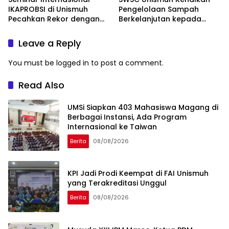
IKAPROBSI di Unismuh
Pengelolaan Sampah
Pecahkan Rekor dengan
Berkelanjutan kepada
249 Makalah
Peserta Macca Student
Visit
Leave a Reply
You must be
logged in
to post a comment.
Read Also
UMSi Siapkan 403 Mahasiswa Magang di
Berbagai Instansi, Ada Program
Internasional ke Taiwan
Berita
08/08/2026
KPI Jadi Prodi Keempat di FAI Unismuh
yang Terakreditasi Unggul
Berita
08/08/2026