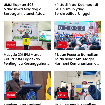
UMSi Siapkan 403
KPI Jadi Prodi Keempat di
Mahasiswa Magang di
FAI Unismuh yang
Berbagai Instansi, Ada
Terakreditasi Unggul
Program Internasional ke
Taiwan
Berita
Berita
Musyda XXI IPM Maros,
Ribuan Peserta Ramaikan
Ketua PDM Tegaskan
Jalan Sehat Anti Mager
Pentingnya Kesungguhan
Harmoni Kemanusiaan di
dan Keikhlasan
Makassar
Berita
Berita
Seminar Internasional
SWSC Unismuh Kenalkan